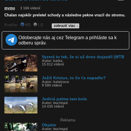
mymo
3 166 videní
Chalan najskôr preletel schody a následne pekne vrazil do stromu.
Kvalita:
NQ
LQ
zobraziť viac ↓
Zverejnené: 16.3.2020 18:12
Páči sa: 67% (3 hlasov)
Odoberajte nás aj cez Telegram a prihláste sa k
Obľúbené: 0
odberu správ.
Komentárov: 1
Dľžka: 0:11
Kategória: ľudia
Vyzerá to tak, že si už dnes dojazdil (MTB
Tagy: kolobežka, spadol, fail, do stromu, narazil do stromu
Autor: katka
História sledovanosti videa:
15 012 videní
Ježiš Kristus, to čo ťa napadlo?
Autor: kalatrava
9 590 videní
Jediná palma tam bola
Autor: buchnad
14 430 videní
Reklama
Objatie
Autor: buchnad