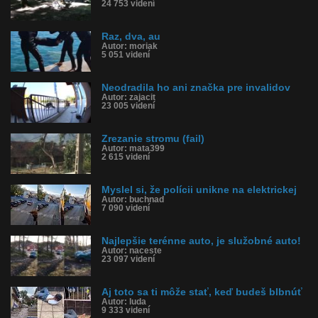
24 753 videní
Raz, dva, au
Autor: moriak
5 051 videní
Neodradila ho ani značka pre invalidov
Autor: zajacit
23 005 videní
Zrezanie stromu (fail)
Autor: mata399
2 615 videní
Myslel si, že polícii unikne na elektrickej
Autor: buchnad
7 090 videní
Najlepšie terénne auto, je služobné auto!
Autor: naceste
23 097 videní
Aj toto sa ti môže stať, keď budeš blbnúť
Autor: luda
9 333 videní