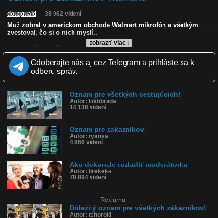
dougquaid
38 062 videní
Muž zobral v americkom obchode Walmart mikrofón a všetkým
zvestoval, čo si o nich myslí..
zobraziť viac ↓
Kvalita:
NQ
LQ
Zverejnené: 10.4.2020 16:35
Odoberajte nás aj cez Telegram a prihláste sa k
Páči sa: 86% (101 hlasov)
odberu správ.
Obľúbené: 59
Komentárov: 40
Dľžka: 0:06
Oznam pre všetkých cestujúcich!
Kategória: zábavné
Autor: loktibrada
Tagy: prdol do mikrofónu, prd, prd vo walmarte, prdol si v
14 136 videní
obchode
História sledovanosti videa:
Oznam pre zákazníkov!
Autor: ryansa
4 866 videní
Ako dokonale rozladiť moderátorku
Autor: brekeke
70 894 videní
Reklama
Dôležitý oznam pre všetkých zákazníkov!
Autor: tchoroid