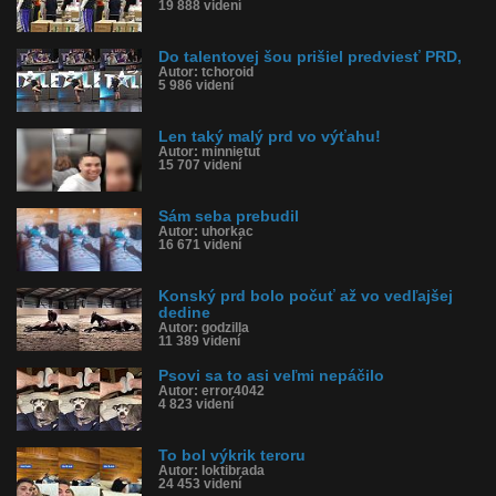
19 888 videní
Do talentovej šou prišiel predviesť PRD,
Autor: tchoroid
5 986 videní
Len taký malý prd vo výťahu!
Autor: minnietut
15 707 videní
Sám seba prebudil
Autor: uhorkac
16 671 videní
Konský prd bolo počuť až vo vedľajšej
dedine
Autor: godzilla
11 389 videní
Psovi sa to asi veľmi nepáčilo
Autor: error4042
4 823 videní
To bol výkrik teroru
Autor: loktibrada
24 453 videní