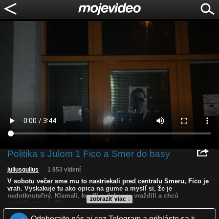
Politika s Julom 1 Fico a Smer do basy
juliusgulius
1 853 videní
V sobotu večer sme mu to nastriekali pred centralu Smeru, Fico je
vrah. Vyskakuje tu ako opica na gume a myslí si, že je
nedotknuteľný. Klamali, kradli a dokonca vraždili a chcú
zobraziť viac ↓
pokračovať, stačilo.
Odoberajte nás aj cez Telegram a prihláste sa k