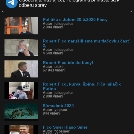
Kvalita:
Full HD
HD
NQ
LQ
odberu správ.
Zverejnené: 3.5.2020 19:13
Páči sa: 50% (2 hlasov)
Obľúbené: 0
Komentárov: 3
Politika s Julom 20.5.2020 Fico,
Autor: juliusgulius
Dľžka: 3:44
2 004 videní
Kategória: ľudia
Tagy: fico, súmračná, vrah, kriminálnik, korupcia
História sledovanosti videa:
Robert Fico narušili sme mu tlačovku časť
2,
Autor: juliusgulius
4 549 videní
Róbert Fico ide do basy!
Autor: pluki
67 943 videní
Robert Fico, kurva, špina, Piča milačik
Putina
Autor: juliusgulius
2 808 videní
Súmračná 2024
Autor: yeesee
844 videní
Fico Smer Hlaso Smer
Autor: ficosmer