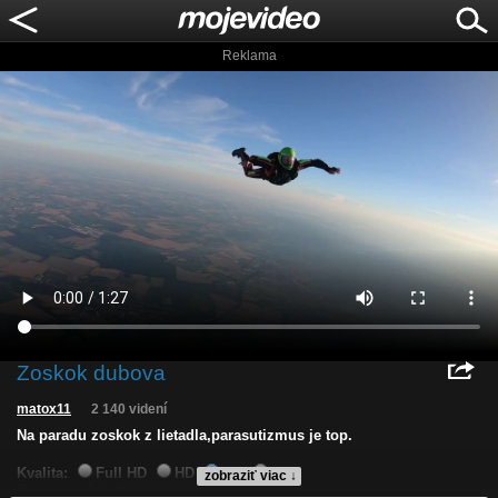
Reklama
Zoskok dubova
matox11
2 140 videní
Na paradu zoskok z lietadla,parasutizmus je top.
Kvalita:
Full HD
HD
NQ
LQ
zobraziť viac ↓
Zverejnené: 1.7.2020 21:21