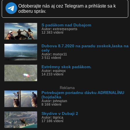
Páči sa: 100% (2 hlasov)
Odoberajte nás aj cez Telegram a prihláste sa k
Obľúbené: 0
odberu správ.
Komentárov: 5
Dľžka: 1:27
Kategória: športy
S padákom nad Dubajom
Tagy: skydave, zoskok padakom, adrenalin
Autor: extremesports
História sledovanosti videa:
12 383 videní
Dubova 8.7.2020 na paradu zoskok,laska na
cely
Autor: matox11
3 511 videní
Extrémny skok padákom.
Autor: equinox
14 233 videní
Reklama
Potrebujem poriadnu dávku ADRENALÍNU
(hojdačka
Autor: johnatan
8 168 videní
Skydive v Dubaji 2
Autor: tigrica
17 186 videní