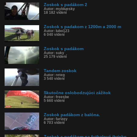
Zoskok s padákom 2
Autor: mybluesky
18 182 videní
Zoskok s padakom z 1200m a 2000 m
Autor: lubo123
6 040 videní
Zoskok s padákom
Autor: suky
25 179 videní
Tandem zoskok
Autor: retep
3 540 videní
Skutočne oslobodzujúci zážitok
Autor: freesbe
5 660 videní
Zoskok padákom z balóna.
Autor: farizey
6 703 videní
Zoskok s padákom na futbalové ihrisko