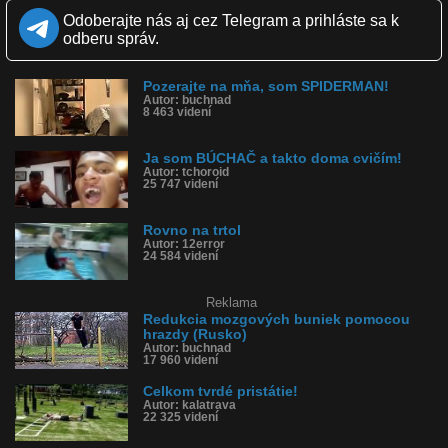
Zverejnené: 31.8.2020 12:35
Odoberajte nás aj cez Telegram a prihláste sa k
Páči sa: 0% (0 hlasov)
odberu správ.
Obľúbené: 0
Komentárov: 0
Dľžka: 0:18
Pozerajte na mňa, som SPIDERMAN!
Kategória: ľudia
Autor: buchnad
Tagy: spadol, drep, cvičil, fail, trtol, narazil si trtol
8 463 videní
História sledovanosti videa:
Ja som BÚCHAČ a takto doma cvičím!
Autor: tchoroid
25 747 videní
Rovno na trtol
Autor: 12error
24 584 videní
Reklama
Redukcia mozgových buniek pomocou
hrazdy (Rusko)
Autor: buchnad
17 960 videní
Celkom tvrdé pristátie!
Autor: kalatrava
22 325 videní