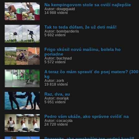
Na kempingovom stole sa cvičí najlepšie
Autor: dougquaid
14 988 videní
Tak to teda dúfam, že už deti máš!
Autor: bombarderis
5 602 videní
Frigo skúsil novú mašinu, bolela ho
poriadne
Autor: buchnad
5 572 videní
A teraz čo mám spraviť do psej matere? (300
kg
Autor: zork
19 818 videní
Raz, dva, au
Autor: moriak
5 051 videní
Pedro vám ukáže, ako správne cvičiť na
Autor: cocacola
24 720 videní
Pozerajte, ako preskočím ten vodný kanál!