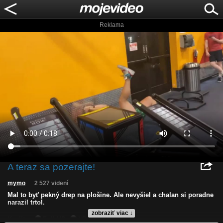
Reklama
A teraz sa pozerajte!
mymo
2 527 videní
Mal to byť pekný drep na plošine. Ale nevyšiel a chalan si poradne
narazil trtol.
zobraziť viac ↓
Kvalita:
Full HD
HD
NQ
LQ