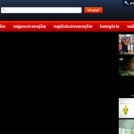
pr
šie
najpozeranejšie
najdiskutovanejšie
kategórie
vaš