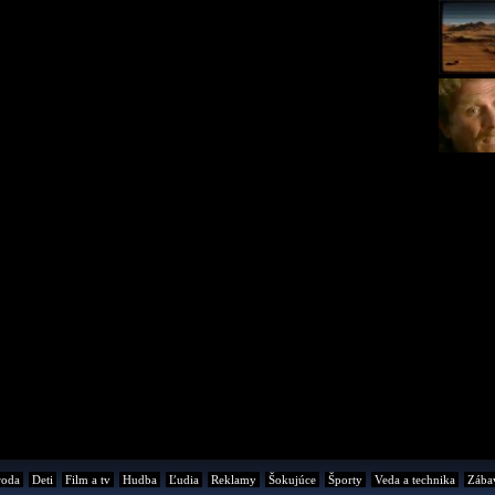
roda
Deti
Film a tv
Hudba
Ľudia
Reklamy
Šokujúce
Športy
Veda a technika
Zába