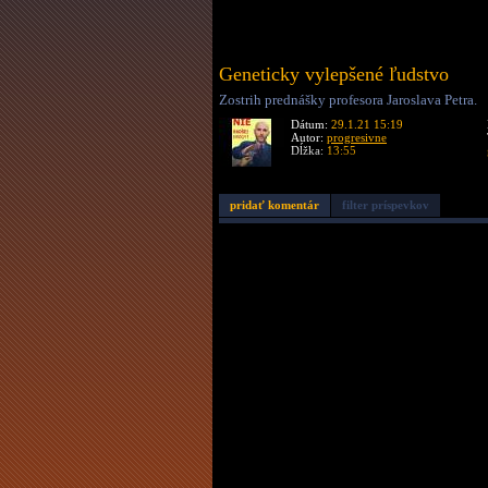
Geneticky vylepšené ľudstvo
Zostrih prednášky profesora Jaroslava Petra.
Dátum:
29.1.21 15:19
Autor:
progresivne
Dĺžka:
13:55
pridať komentár
filter príspevkov