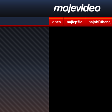
dnes
najlepšie
najobľúbenej