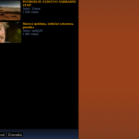
POTREBUJE ĽUDSTVO NÁHRADNÚ
ZEM?
Autor: 12error
2 958 videní
Morová epidémia, infekčné ochorenia,
genetika
Autor: ondrej29
1 885 videní
vné
Zvieratká