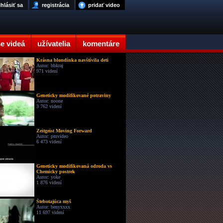
ihlásiť sa
registrácia
pridať video
e videá
užívatelia
komentáre
Krásna blondínka navštívila deti
Autor: bbkraj
971 videní
Geneticky modifikované potraviny
Autor: noone
3 762 videní
Zeitgeist Moving Forward
Autor: pmvideo
6 473 videní
Geneticky modifikovaná odroda vs
Chemicky postrek
Autor: yoke
1 876 videní
Štebotajúca myš
Autor: benyxxxx
11 697 videní