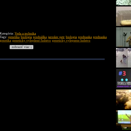
Kategória:
Veda a technika
Tagy:
genetika
biológia
prednáška
jaroslav petr
biologia
prednaska
prednaska
genetika
geneticky vylepšené ľudstvo
geneticky vylepsene ludstvo
zobraziť viac ↓