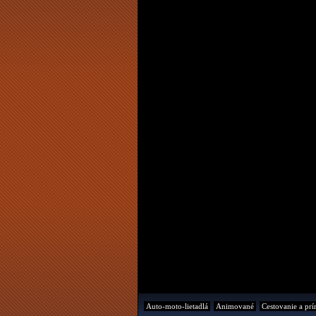
Auto-moto-lietadlá
Animované
Cestovanie a prí