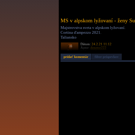
MS v alpskom lyžovaní - ženy Su
Majstrovstva sveta v alpskom lyžovaní.
Cortina d'ampezzo 2021.
Taliansko
Dátum:
24.2.21 11:12
Autor:
denetor222
Dĺžka:
1:07:40
pridať komentár
filter príspevkov