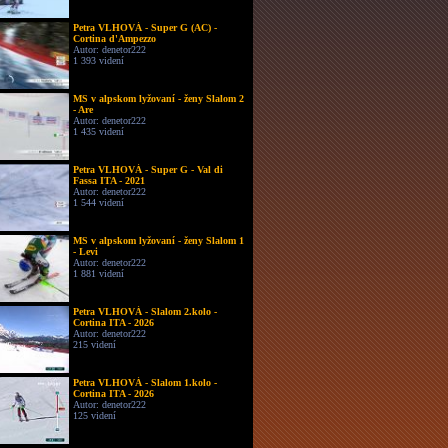
Petra VLHOVÁ - Super G (AC) -
Cortina d'Ampezzo
Autor: denetor222
1 393 videní
MS v alpskom lyžovaní - ženy Slalom 2
- Are
Autor: denetor222
1 435 videní
Petra VLHOVÁ - Super G - Val di
Fassa ITA - 2021
Autor: denetor222
1 544 videní
MS v alpskom lyžovaní - ženy Slalom 1
- Levi
Autor: denetor222
1 881 videní
Petra VLHOVÁ - Slalom 2.kolo -
Cortina ITA - 2026
Autor: denetor222
215 videní
Petra VLHOVÁ - Slalom 1.kolo -
Cortina ITA - 2026
Autor: denetor222
125 videní