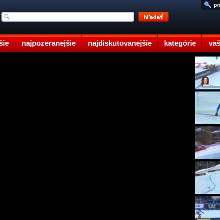
pr
šie
najpozeranejšie
najdiskutovanejšie
kategórie
vaš