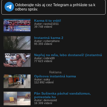
Kvalita:
NQ
LQ
Odoberajte nás aj cez Telegram a prihláste sa k
Zverejnené: 9.4.2021 13:16
odberu správ.
Páči sa: 98% (46 hlasov)
Obľúbené: 5
Komentárov: 44
Karma ti to vráti!
Dľžka: 0:16
Autor: rasto21011
Kategória: ľudia
39 748 videní
Tagy: instantná karma, karma, spadol do mora, kopal, loďky, opilec
História sledovanosti videa:
Instantná karma 2
Autor: cyberwhore
95 355 videní
Nepľuj na mňa, lebo dostaneš! (instantná
Autor: cobra99
77 623 videní
Reklama
Opilcova instantná karma
Autor: suky
112 892 videní
Pán Sušienka páchal vandalizmus,
potrestala ho
Autor: demonoid
16 309 videní