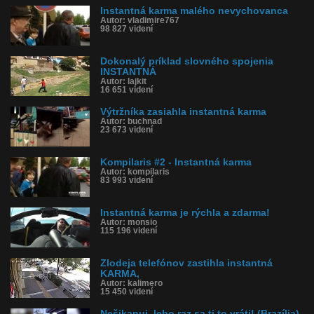
Instantná karma malého nevychovanca
Autor: vladimire767
98 827 videní
Dokonalý príklad slovného spojenia
INSTANTNÁ
Autor: lajkit
16 651 videní
Výtržníka zasiahla instantná karma
Autor: buchnad
23 673 videní
Kompilaris #2 - Instantná karma
Autor: kompilaris
83 993 videní
Instantná karma je rýchla a zdarma!
Autor: monsio
115 196 videní
Zlodeja telefónov zastihla instantná
KARMA,
Autor: kalimero
15 450 videní
Nešikanuj, lebo raz sa ti to vráti! (Brazília)