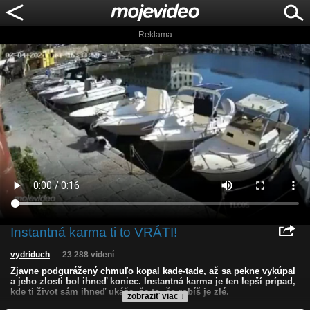
Reklama
Instantná karma ti to VRÁTI!
vydriduch
23 288 videní
Zjavne podgurážený chmuľo kopal kade-tade, až sa pekne vykúpal
a jeho zlosti bol ihneď koniec. Instantná karma je ten lepší prípad,
kde ti život sám ihneď ukáže, že to, čo robíš je zlé.
zobraziť viac ↓