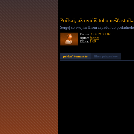
Počkaj, až uvidíš toho nešťastník
Sergej so svojím fárom zapadol do poriadneho 
Dátum:
19.6.21 21:07
Autor:
foprint
Dĺžka:
1:09
pridať komentár
filter príspevkov