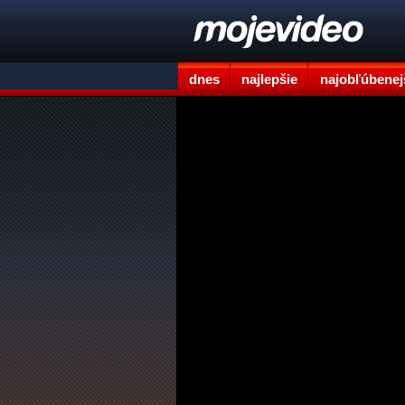
dnes
najlepšie
najobľúbenej