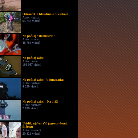
Ostrovček a blondína s ruksakom
Autor: tigrica
95 752 videní
No počkaj "Rammstein"
Autor: strelec
48 784 videní
No počkaj zajac!
Autor: ferom
169 057 videní
No počkaj zajac - V lunaparku
Autor: vietnam
4 239 videní
No počkaj zajac! - Na pláži
Autor: vietnam
7 836 videní
Uvidíš, uje*em ťa! (agresor dostal
škótsku
Autor: tristan3
20 821 videní