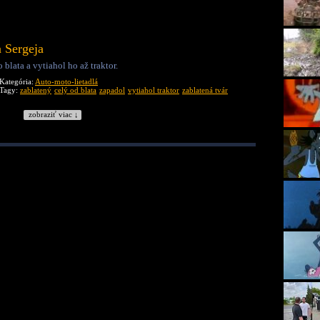
a Sergeja
blata a vytiahol ho až traktor.
Kategória:
Auto-moto-lietadlá
Tagy:
zablatený
celý od blata
zapadol
vytiahol traktor
zablatená tvár
zobraziť viac ↓