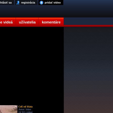
ihlásiť sa
registrácia
pridať video
e videá
užívatelia
komentáre
Celí od blata
Autor: lokes
24 915 videní