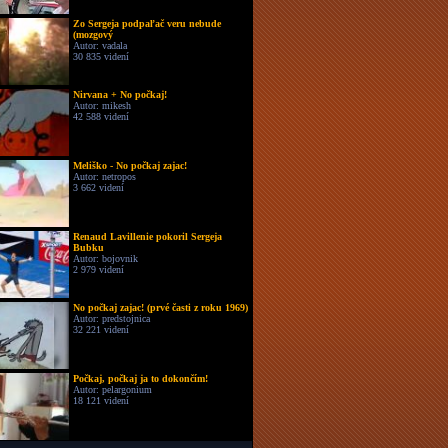
Zo Sergeja podpaľač veru nebude
(mozgový
Autor: vadala
30 835 videní
Nirvana + No počkaj!
Autor: mikesh
42 588 videní
Meliško - No počkaj zajac!
Autor: netropos
3 662 videní
Renaud Lavillenie pokoril Sergeja
Bubku
Autor: bojovnik
2 979 videní
No počkaj zajac! (prvé časti z roku 1969)
Autor: predstojnica
32 221 videní
Počkaj, počkaj ja to dokončím!
Autor: pelargonium
18 121 videní