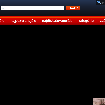
pr
šie
najpozeranejšie
najdiskutovanejšie
kategórie
vaš