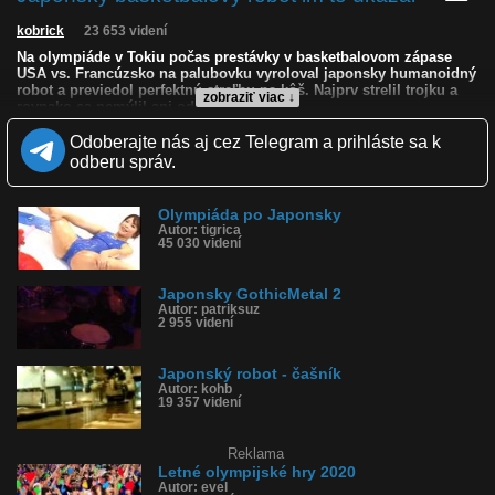
kobrick
23 653 videní
Na olympiáde v Tokiu počas prestávky v basketbalovom zápase
USA vs. Francúzsko na palubovku vyroloval japonsky humanoidný
robot a previedol perfektnú streľbu na kôš. Najprv strelil trojku a
zobraziť viac ↓
rovnako sa nemýlil ani od poliacej čiary.
Odoberajte nás aj cez Telegram a prihláste sa k
Kvalita:
NQ
LQ
odberu správ.
Zverejnené: 26.7.2021 18:04
Krajina: Japonsko 🇯🇵
Páči sa: 83% (47 hlasov)
Obľúbené: 4
Olympiáda po Japonsky
Autor: tigrica
Komentárov: 50
45 030 videní
Dľžka: 0:39
Kategória: veda a technika
Tagy: tokio, tokio 2020, olympiáda, basketbal, palubovka, kôš,
Japonsky GothicMetal 2
strielať, triafať, hádzať, robot, humanoidný robot, lopta, mieriť,
Autor: patriksuz
prestávka
2 955 videní
História sledovanosti videa:
Japonský robot - čašník
Autor: kohb
19 357 videní
Reklama
Letné olympijské hry 2020
Autor: evel