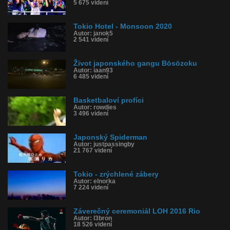
5 675 videní
Tokio Hotel - Monsoon 2020
Autor: janok5
2 541 videní
Život japonského gangu Bōsōzoku
Autor: iaan93
6 485 videní
Basketbaloví profíci
Autor: rowdies
3 496 videní
Japonský Spiderman
Autor: justpassingby
21 767 videní
Tokio - zrýchlené zábery
Autor: elnorka
7 224 videní
Záverečný ceremoniál LOH 2016 Rio
Autor: l3bron
18 526 videní