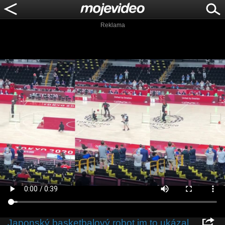
Reklama
Japonský basketbalový robot im to ukázal