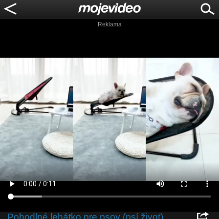
Reklama
Pohodlné lehátko pre psov (psí život)