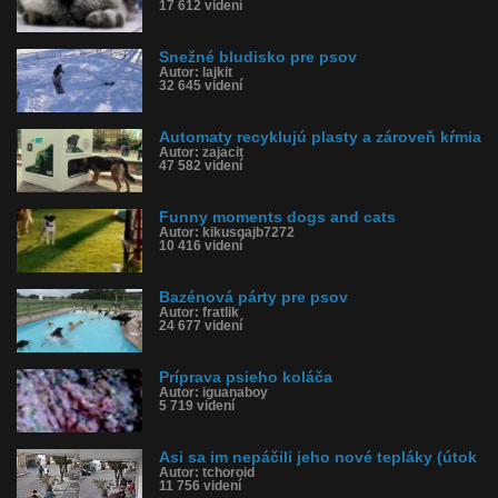
17 612 videní
Snežné bludisko pre psov
Autor: lajkit
32 645 videní
Automaty recyklujú plasty a zároveň kŕmia
Autor: zajacit
47 582 videní
Funny moments dogs and cats
Autor: kikusqajb7272
10 416 videní
Bazénová párty pre psov
Autor: fratlik
24 677 videní
Príprava psieho koláča
Autor: iguanaboy
5 719 videní
Asi sa im nepáčili jeho nové tepláky (útok
Autor: tchoroid
11 756 videní