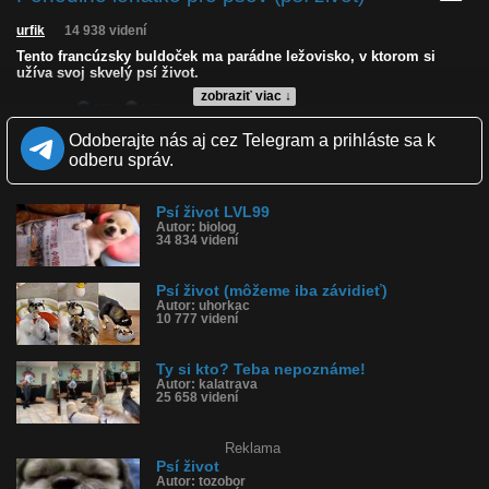
urfik
14 938 videní
Tento francúzsky buldoček ma parádne ležovisko, v ktorom si
užíva svoj skvelý psí život.
zobraziť viac ↓
Kvalita:
NQ
LQ
Zverejnené: 28.8.2021 12:21
Odoberajte nás aj cez Telegram a prihláste sa k
Páči sa: 73% (49 hlasov)
odberu správ.
Obľúbené: 10
Komentárov: 21
Dľžka: 0:11
Psí život LVL99
Kategória: zvieratká
Autor: biolog
Tagy: psí život, ležovisko, pelech, francúzsky buldoček, buldoček,
34 834 videní
driemať, užívať
História sledovanosti videa:
Psí život (môžeme iba závidieť)
Autor: uhorkac
10 777 videní
Ty si kto? Teba nepoznáme!
Autor: kalatrava
25 658 videní
Reklama
Psí život
Autor: tozobor