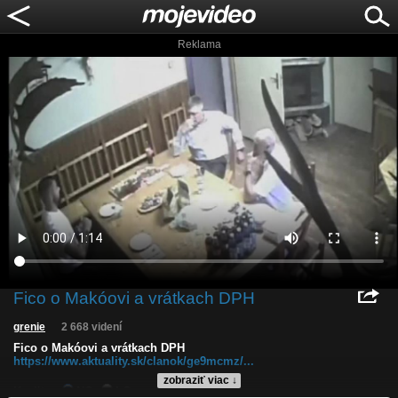
Reklama
Fico o Makóovi a vrátkach DPH
grenie
2 668 videní
Fico o Makóovi a vrátkach DPH
https://www.aktuality.sk/clanok/ge9mcmz/...
zobraziť viac ↓
Kvalita:
NQ
LQ