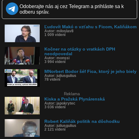
Zverejnené: 30.10.2021 11:04
Odoberajte nás aj cez Telegram a prihláste sa k
Krajina: Slovensko 🇸🇰
odberu správ.
Páči sa: 80% (5 hlasov)
Obľúbené: 0
Komentárov: 0
Ľudovít Makó o vzťahu s Ficom, Kaliňákom
Dľžka: 1:14
Autor: miloslav8
Kategória: šokujúce
1 009 videní
Tagy: ľudovít makó, dph, vratky, robert fico, bodor, chata, pytliaci,
odpočúvanie
História sledovanosti videa:
Kočner na otázky o vratkách DPH
neodpovedal
Autor: monssi
3 994 videní
MNorbert Bodor šéf Fica, ktorý je jeho biely
Autor: juliusgulius
78 videní
Reklama
Kiska a Pražská Plynárenská
Autor: japokrytec
3 036 videní
Robert Kaliňák politik na dôchodku
Autor: juliusgulius
2 121 videní