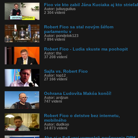
Fico vie kto zabil Jána Kuciaka aj kto strieľal
Autor: juliusgulius
2 304 videní
Robert Fico sa stal novým šéfom
parlamentu v
Autor: pondelok123
7 894 videní
Robert Fico - Ludia skuste ma pochopit
Autor: ths
37 208 videní
Sajfa vs. Robert Fico
Autor: top12
27 166 videní
Ochrana Ľudovíta Makóa končí!
Autor: ardzun
747 videní
Robert Fico o detstve bez internetu,
mobilného
Autor: dudkoo
14 873 videní
Ako si v SaS vraj vymysleli zvyšovanie DPH