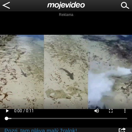
Reklama
Pozri, tam pláva malý žralok!