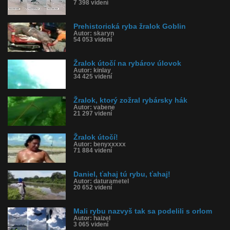
7 398 videní
Prehistorická ryba žralok Goblin
Autor: skaryn
54 053 videní
Žralok útočí na rybárov úlovok
Autor: kinlay
34 425 videní
Žralok, ktorý zožral rybársky hák
Autor: vabene
21 297 videní
Žralok útočí!
Autor: benyxxxxx
71 884 videní
Daniel, ťahaj tú rybu, ťahaj!
Autor: daturametel
20 652 videní
Mali rybu nazvyš tak sa podelili s orlom
Autor: haizel
3 065 videní