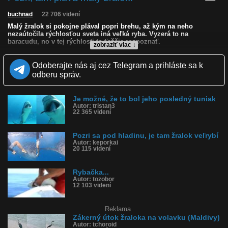
buchnad
22 706 videní
Malý žralok si pokojne plával popri brehu, až kým na neho
nezaútočila rýchlosťou sveta iná veľká ryba. Vyzerá to na
baracudu, no v tej rýchlosti to ťažšie rozpoznať.
zobraziť viac ↓
Kvalita:
NQ
LQ
Odoberajte nás aj cez Telegram a prihláste sa k
Zverejnené: 14.2.2022 16:57
odberu správ.
Páči sa: 97% (36 hlasov)
Obľúbené: 8
Komentárov: 31
Je možné, že to bol jeho posledný tuniak
Dľžka: 0:11
Autor: tristan3
Kategória: zvieratká
22 365 videní
Tagy: ryba, malý žralok, žralok, more, zožral rybu, baracuda, útok
História sledovanosti videa:
Pozri sa pod hladinu, je tam žralok veľrybí
Autor: keporkai
20 115 videní
Rybačka...
Autor: tozobor
12 103 videní
Reklama
Zákerný útok žraloka na volavku (Maldivy)
Autor: tchoroid