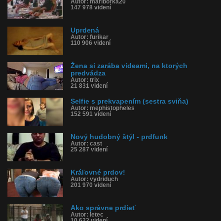
Autor: marlborka20
147 978 videní
Uprdená
Autor: furikar
110 906 videní
Žena si zarába videami, na ktorých
predvádza
Autor: trix
21 831 videní
Selfie s prekvapením (sestra sviňa)
Autor: mephistopheles
152 591 videní
Nový hudobný štýl - prdfunk
Autor: cast
25 287 videní
Kráľovné prdov!
Autor: vydriduch
201 970 videní
Ako správne prdieť
Autor: letec
10 622 videní