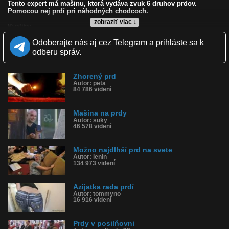
Tento expert má mašinu, ktorá vydáva zvuk 6 druhov prdov.
Pomocou nej prdí pri náhodných chodcoch.
zobraziť viac ↓
Kvalita:
Zverejnené: 3.11.2007 12:34
Odoberajte nás aj cez Telegram a prihláste sa k
Páči sa: 91% (35 hlasov)
Obľúbené: 18
odberu správ.
Komentárov: 13
Dľžka: 3:29
Kategória: zábavné
Zhorený prd
Tagy: prd, prdy, prdieť
Autor: peta
84 786 videní
História sledovanosti videa:
Mašina na prdy
Autor: suky
46 578 videní
Možno najdlhší prd na svete
Autor: lenin
134 973 videní
Azijatka rada prdí
Autor: tommyno
16 916 videní
Prdy v posilňovni