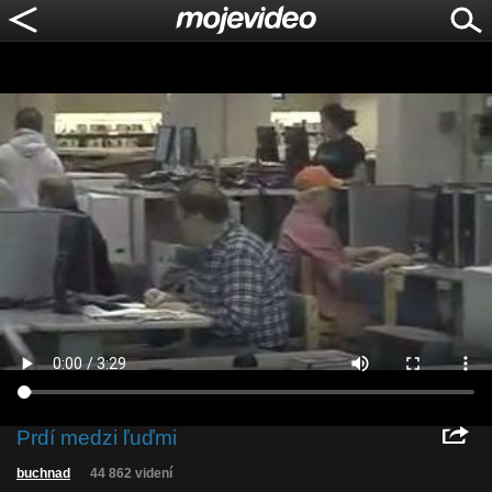
Prdí medzi ľuďmi
buchnad
44 862 videní