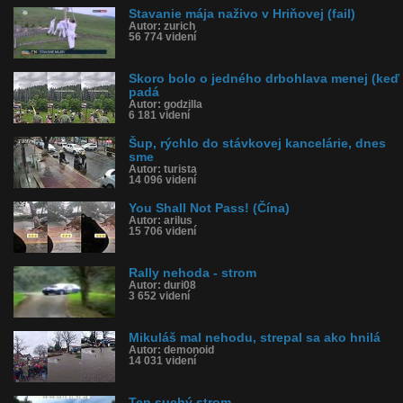
Stavanie mája naživo v Hriňovej (fail)
Autor: zurich
56 774 videní
Skoro bolo o jedného drbohlava menej (keď
padá
Autor: godzilla
6 181 videní
Šup, rýchlo do stávkovej kancelárie, dnes
sme
Autor: turista
14 096 videní
You Shall Not Pass! (Čína)
Autor: arilus
15 706 videní
Rally nehoda - strom
Autor: duri08
3 652 videní
Mikuláš mal nehodu, strepal sa ako hnilá
Autor: demonoid
14 031 videní
Ten suchý strom