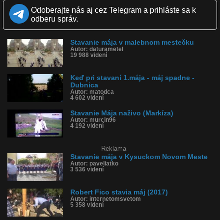
Krajina: Nemecko 🇩🇪
Odoberajte nás aj cez Telegram a prihláste sa k
Páči sa: 84% (31 hlasov)
odberu správ.
Obľúbené: 2
Komentárov: 39
Dľžka: 0:19
Stavanie mája v malebnom mestečku
Kategória: ľudia
Autor: daturametel
Tagy: máj, spadol strom, nehoda, traktor
19 988 videní
História sledovanosti videa:
Keď pri stavaní 1.mája - máj spadne -
Dubnica
Autor: matodca
4 602 videní
Stavanie Mája naživo (Markíza)
Autor: murcin96
4 192 videní
Reklama
Stavanie mája v Kysuckom Novom Meste
Autor: paveliatko
3 536 videní
Robert Fico stavia máj (2017)
Autor: internetomsvetom
5 358 videní