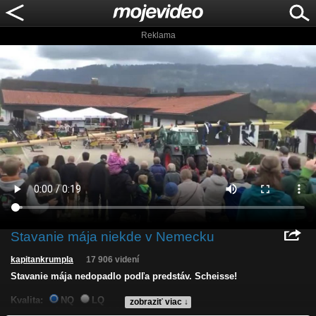
Reklama
Stavanie mája niekde v Nemecku
kapitankrumpla
17 906 videní
Stavanie mája nedopadlo podľa predstáv. Scheisse!
Kvalita:
NQ
LQ
zobraziť viac ↓
Zverejnené: 3.5.2022 12:55