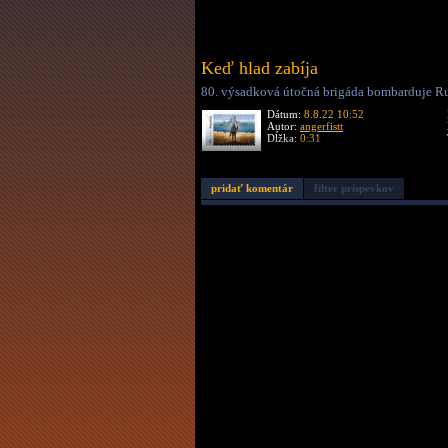
Keď hlad zabíja
80. výsadková útočná brigáda bombarduje Rus
Dátum:
8.8.22 10:52
Autor:
angerfistt
Dĺžka:
0:31
pridať komentár
filter príspevkov