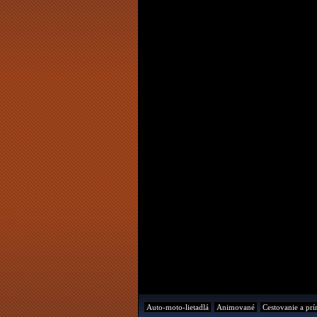
Auto-moto-lietadlá
Animované
Cestovanie a prí