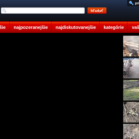
pr
šie
najpozeranejšie
najdiskutovanejšie
kategórie
vaš