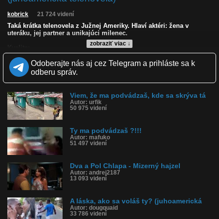
kobrick
21 724 videní
Taká krátka telenovela z Južnej Ameriky. Hlaví aktéri: žena v
uteráku, jej partner a unikajúci milenec.
zobraziť viac ↓
Kvalita:
Zverejnené: 19.9.2022 19:26
Odoberajte nás aj cez Telegram a prihláste sa k
Páči sa: 50% (44 hlasov)
Obľúbené: 3
odberu správ.
Komentárov: 49
Dľžka: 2:09
Kategória: zábavné
Viem, že ma podvádzaš, kde sa skrýva tá
Tagy: podvádzala, nevera, neverná, ušiel, milenec skočil, vyskočil,
Autor: urfik
50 975 videní
naháňali sa
História sledovanosti videa:
Ty ma podvádzaš ?!!!
Autor: mafuko
51 497 videní
Dva a Pol Chlapa - Mizerný hajzel
Autor: andrej2187
13 093 videní
A láska, ako sa voláš ty? (juhoamerická
Autor: dougquaid
33 786 videní