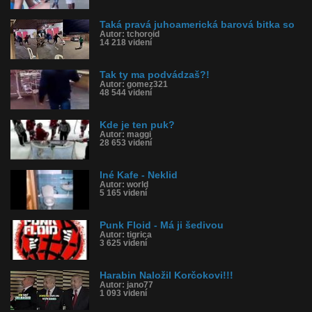
Taká pravá juhoamerická barová bitka so
Autor: tchoroid
14 218 videní
Tak ty ma podvádzaš?!
Autor: gomez321
48 544 videní
Kde je ten puk?
Autor: maggi
28 653 videní
Iné Kafe - Neklid
Autor: world
5 165 videní
Punk Floid - Má ji šedivou
Autor: tigrica
3 625 videní
Harabin Naložil Korčokovi!!!
Autor: jano77
1 093 videní