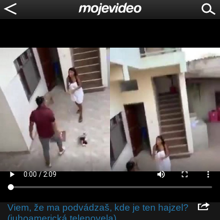
Viem, že ma podvádzaš, kde je ten hajzel?
(juhoamerická telenovela)