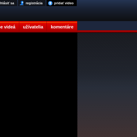
ihlásiť sa
registrácia
pridať video
e videá
užívatelia
komentáre