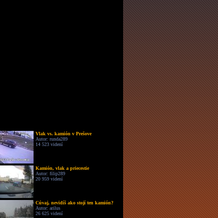
Vlak vs. kamión v Prešove
Autor: runda289
14 523 videní
Kamión, vlak a priecestie
Autor: filip289
20 959 videní
Cúvaj, nevidíš ako stojí ten kamión?
Autor: arilus
26 625 videní