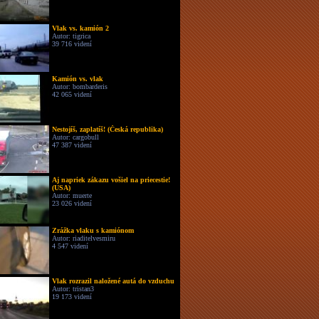
Vlak vs. kamión 2
Autor: tigrica
39 716 videní
Kamión vs. vlak
Autor: bombarderis
42 065 videní
Nestojíš, zaplatíš! (Česká republika)
Autor: cargobull
47 387 videní
Aj napriek zákazu vošiel na priecestie!
(USA)
Autor: muerte
23 026 videní
Zrážka vlaku s kamiónom
Autor: riaditelvesmiru
4 547 videní
Vlak rozrazil naložené autá do vzduchu
Autor: tristan3
19 173 videní