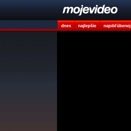
dnes
najlepšie
najobľúbenej