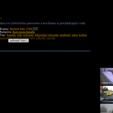
..
dza cez železničné priecestie a nevšimne si prichádzajúci vlak.
Krajina:
Spojené štáty, USA
🇺🇸
Kategória:
Auto-moto-lietadlá
Tagy:
kamión
vlak
priecestie
železničné priecestie
nestihnúť
náraz
kolízia
kamionista
bezpečnostné pásy
odhodiť
stan lee
zobraziť viac ↓