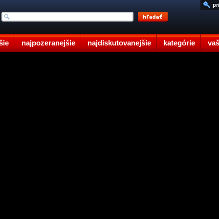
pr
šie
najpozeranejšie
najdiskutovanejšie
kategórie
vaš