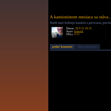
A kamionistom mesiaca sa stáva..
Starší muž šoféruje kamión s prívesom, prechá
Dátum:
28.9.22 18:35
Autor:
kobrick
Dĺžka:
0:15
pridať komentár
filter príspevkov