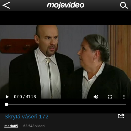
Skrytá vášeň 172
maria85
63 543 videní