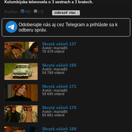
Kolumbijska telenovela o 3 sestrach a 3 bratoch.
Kvalita:
NQ
LQ
zobraziť viac ↓
Zverejnené: 29.9.2022 13:16
Páči sa: 0% (0 hlasov)
Odoberajte nás aj cez Telegram a prihláste sa k
Obľúbené: 0
odberu správ.
Komentárov: 0
Dľžka: 41:28
Kategória: film a tv
Skrytá vášeň 137
Tagy: telenovela, kolumbia
Autor: maria85
História sledovanosti videa:
70 479 videní
Skrytá vášeň 165
Autor: maria85
54 789 videní
Skrytá vášeň 171
Autor: maria85
59 695 videní
Skrytá vášeň 170
Autor: maria85
65 881 videní
Skrytá vášeň 169