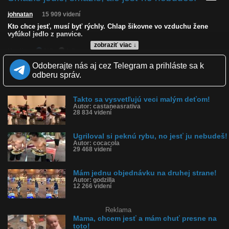
johnatan
15 909 videní
Kto chce jesť, musí byť rýchly. Chlap šikovne vo vzduchu žene
vyfúkol jedlo z panvice.
zobraziť viac ↓
Kvalita:
NQ
LQ
Zverejnené: 15.10.2022 12:32
Odoberajte nás aj cez Telegram a prihláste sa k
Páči sa: 68% (40 hlasov)
odberu správ.
Obľúbené: 9
Komentárov: 10
Dľžka: 0:05
Takto sa vysvetľujú veci malým deťom!
Kategória: zábavné
Autor: castaneasrativa
Tagy: panvica, vo vzduchu, prehodil, vyhodil, tanier, zobral z
28 834 videní
panvice
História sledovanosti videa:
Ugriloval si peknú rybu, no jesť ju nebudeš!
Autor: cocacola
29 468 videní
Mám jednu objednávku na druhej strane!
Autor: godzilla
12 266 videní
Reklama
Mama, chcem jesť a mám chuť presne na
toto!