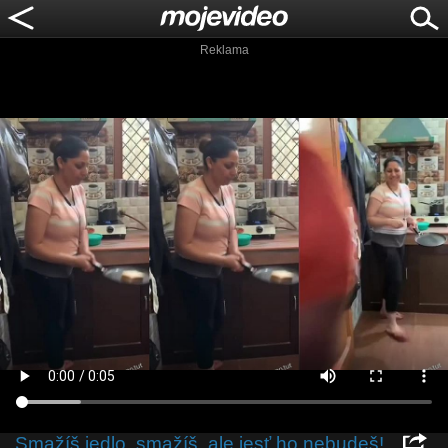
Reklama
Smažíš jedlo, smažíš, ale jesť ho nebudeš!