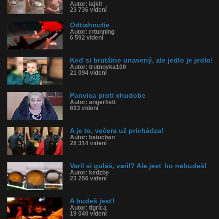
Autor: lajkit
23 736 videní
Odtiahnutie
Autor: rrtunning
6 592 videní
Keď si brutálne unavený, ale jedlo je jedlo!
Autor: trutnovka100
21 094 videní
Panvica proti chudobe
Autor: angerfistt
693 videní
A je to, večera už prichádza!
Autor: batuchan
28 314 videní
Varil si guláš, varil? Ale jesť ho nebudeš!
Autor: kedzbe
23 256 videní
A budeš jesť!
Autor: tigrica
19 040 videní