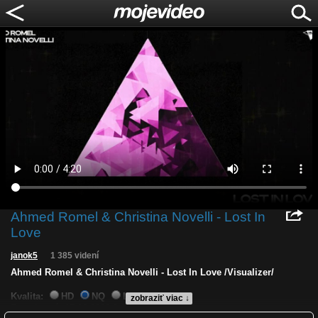
Ahmed Romel & Christina Novelli - Lost In
Love
janok5
1 385 videní
Ahmed Romel & Christina Novelli - Lost In Love /Visualizer/
Kvalita:
HD
NQ
LQ
zobraziť viac ↓
Zverejnené: 17.10.2022 9:16