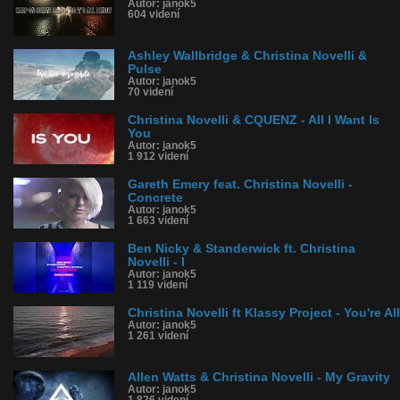
Autor: janok5
604 videní
Ashley Wallbridge & Christina Novelli &
Pulse
Autor: janok5
70 videní
Christina Novelli & CQUENZ - All I Want Is
You
Autor: janok5
1 912 videní
Gareth Emery feat. Christina Novelli -
Concrete
Autor: janok5
1 663 videní
Ben Nicky & Standerwick ft. Christina
Novelli - I
Autor: janok5
1 119 videní
Christina Novelli ft Klassy Project - You're All
Autor: janok5
1 261 videní
Allen Watts & Christina Novelli - My Gravity
Autor: janok5