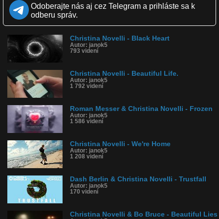
Páči sa: 0% (0 hlasov)
Odoberajte nás aj cez Telegram a prihláste sa k
Obľúbené: 0
odberu správ.
Komentárov: 0
Dľžka: 4:20
Kategória: hudba
Christina Novelli - Black Heart
Tagy: ahmed romel & christina novelli, - lost in love
Autor: janok5
História sledovanosti videa:
793 videní
Christina Novelli - Beautiful Life.
Autor: janok5
1 792 videní
Roman Messer & Christina Novelli - Frozen
Autor: janok5
1 586 videní
Christina Novelli - We're Home
Autor: janok5
1 208 videní
Dash Berlin & Christina Novelli - Trustfall
Autor: janok5
170 videní
Christina Novelli & Bo Bruce - Beautiful Lies