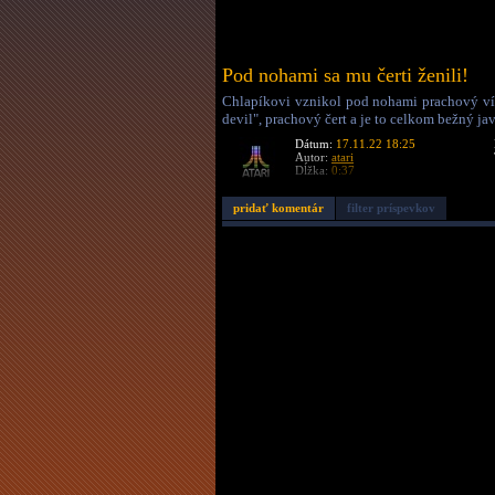
Pod nohami sa mu čerti ženili!
Chlapíkovi vznikol pod nohami prachový vír,
devil", prachový čert a je to celkom bežný jav
Dátum:
17.11.22 18:25
Autor:
atari
Dĺžka:
0:37
pridať komentár
filter príspevkov