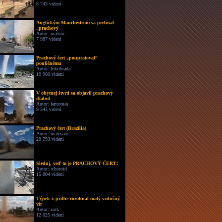
8 743 videní
Anglickým Manchestrom sa prehnal
„prachový
Autor: matouc
7 987 videní
Prachový čert „poupratoval“
pouličnému
Autor: loktibrada
10 960 videní
V obytnej štvrti sa objavil prachový
diabol
Autor: fantomas
9 543 videní
Prachový čert (Brazília)
Autor: malosato
20 793 videní
Sleduj, veď to je PRACHOVÝ ČERT!
Autor: tchoroid
15 804 videní
Týpek v prilbe rozohnal malý vzdušný
vír
Autor: zork
12 625 videní