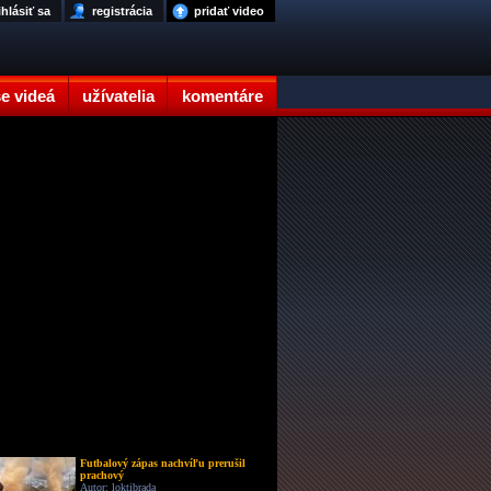
ihlásiť sa
registrácia
pridať video
e videá
užívatelia
komentáre
Futbalový zápas nachvíľu prerušil
prachový
Autor: loktibrada