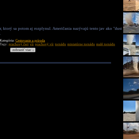
 ktorý sa potom aj rozplynul. Američania nazývajú tento jav ako "dust
.
Kategória:
Cestovanie a príroda
Tagy:
prachový čert
vír
prachový vír
tornádo
miniatúrne tornádo
malé tornádo
zobraziť viac ↓