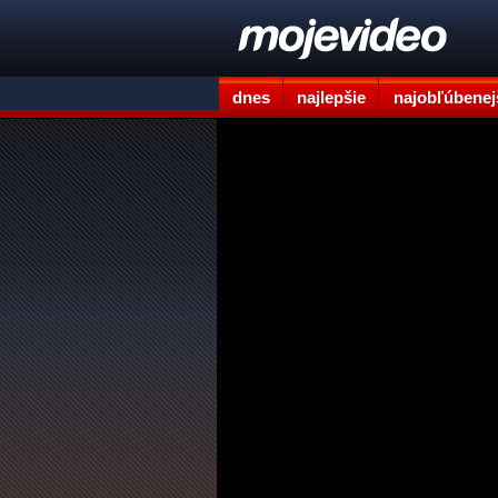
dnes
najlepšie
najobľúbenej