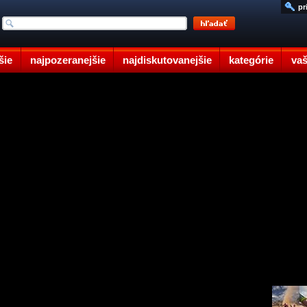
pr
šie
najpozeranejšie
najdiskutovanejšie
kategórie
vaš