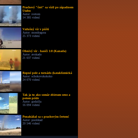
Prachový "čert" sa víril po západnom
Utahu
Autor: svetom
14 385 videní
Vzdušný vír v púšti
Autor: mondragora
25 373 videní
Ohnivý vír - hasiči 1:0 (Kanada)
Autor: avokado
21 037 videní
Ropné pole a tornádo (kataklizmická
Autor: schokovokokoko
24 070 videní
Tak ja tu ako somár zbieram seno a
potom príde
Autor: godzilla
16 094 videní
Ponaháňal sa s prachovým čertom!
Autor: pooldead
20 546 videní