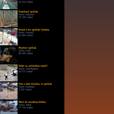
33 544 videní
Nadržaný opičiak
Autor: equinox
33 168 videní
Podal si ho opičiak! (India)
Autor: tristan3
45 004 videní
Playboy opičiak
Autor: suky
80 269 videní
Držte sa, prichádza smršť!
Autor: mondragora
18 573 videní
Zlez z toho bicykla, ty opičiak
Autor: buchnad
3 282 videní
Most do susednej dediny
Autor: dakar
37 710 videní