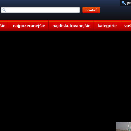
pr
šie
najpozeranejšie
najdiskutovanejšie
kategórie
vaš