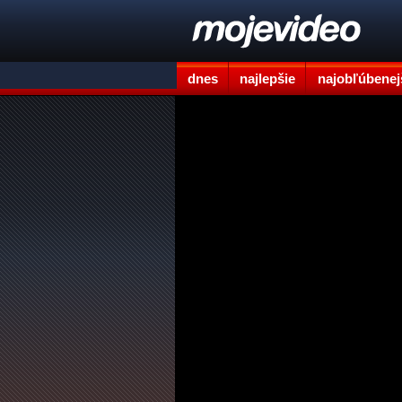
dnes
najlepšie
najobľúbenej