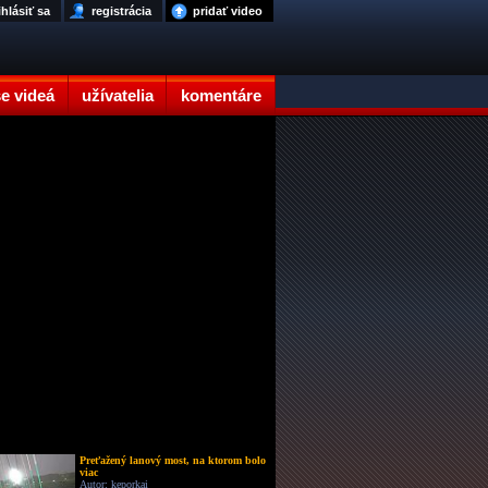
ihlásiť sa
registrácia
pridať video
e videá
užívatelia
komentáre
Preťažený lanový most, na ktorom bolo
viac
Autor: keporkai