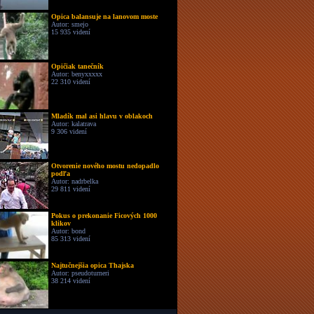
Opica balansuje na lanovom moste
Autor: smejo
15 935 videní
Opičiak tanečník
Autor: benyxxxxx
22 310 videní
Mladík mal asi hlavu v oblakoch
Autor: kalatrava
9 306 videní
Otvorenie nového mostu nedopadlo
podľa
Autor: nadrbelka
29 811 videní
Pokus o prekonanie Ficových 1000
klikov
Autor: bond
85 313 videní
Najtučnejšia opica Thajska
Autor: pseudoturneri
38 214 videní