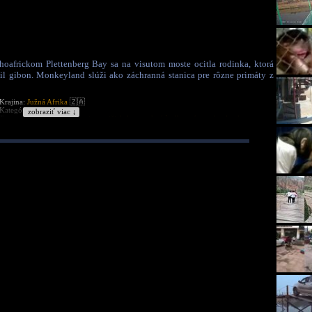
oafrickom Plettenberg Bay sa na visutom moste ocitla rodinka, ktorá
žil gibon. Monkeyland slúži ako záchranná stanica pre rôzne primáty z
Krajina:
Južná Afrika
🇿🇦
Kategória:
Zvieratká
zobraziť viac ↓
Tagy:
most
lanový most
opica
opičiak
lano
zohnúť
zábavné
monkeyland