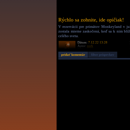
Rýchlo sa zohnite, ide opičiak!
V rezervácii pre primátov Monkeyland v juh
zostala mierne zaskočená, keď sa k nim blí
celého sveta.
Dátum:
7.12.22 13:28
Autor:
zork
Dĺžka:
0:10
pridať komentár
filter príspevkov