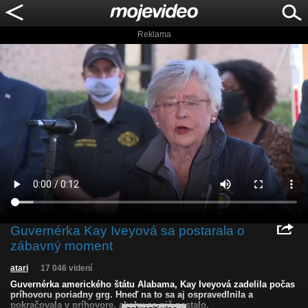
Reklama
Guvernérka Kay Iveyová sa postarala o
zábavný moment
atari
17 046 videní
Guvernérka amerického štátu Alabama, Kay Iveyová zadelila počas
príhovoru poriadny grg. Hneď na to sa aj ospravedlnila a
pokračovala v príhovore, akoby sa nič nestalo.