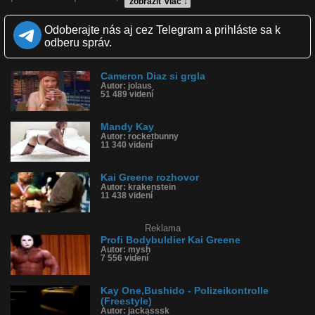
zobraziť viac ↓
Kvalita:
HD
NQ
LQ
Odoberajte nás aj cez Telegram a prihláste sa k
Zverejnené: 25.12.2022 17:22
odberu správ.
Krajina: Spojené štáty, USA 🇺🇸
Páči sa: 53% (40 hlasov)
Obľúbené: 3
Cameron Diaz si grgla
Komentárov: 45
Autor: jolaus
Dľžka: 0:12
51 489 videní
Kategória: ľudia
Tagy: grgla, odgrgla, odgrgnutie, živý vstup, grg
História sledovanosti videa:
Mandy Kay
Autor: rocketbunny
11 340 videní
Kai Greene rozhovor
Autor: krakenstein
11 438 videní
Reklama
Profi Bodybuldier Kai Greene
Autor: mysh
7 556 videní
Kay One,Bushido - Polizeikontrolle
(Freestyle)
Autor: jackasssk