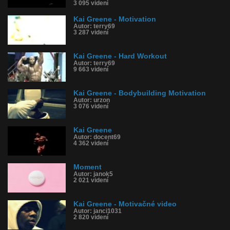
3 095 videní
Kai Greene - Motivation
Autor: terry69
3 287 videní
Kai Greene - Hard Workout
Autor: terry69
9 663 videní
Kai Greene - Bodybuilding Motivation
Autor: urzon
3 076 videní
Kai Greene
Autor: docent69
4 362 videní
Moment
Autor: janok5
2 021 videní
Kai Greene - Motivačné video
Autor: janci1031
2 820 videní