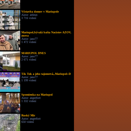
Výstavba domov v Mariupole
Autor: ardzun
3 716 videní
Mariupol,bývalá bašta Nacistov AZOV,
znova
Autor: jano77
1 472 videní
MARIUPOL DNES
Autor: jano77
2 671 videní
Tik Tok a jeho tajomstvá,,Mariupol:-D
Autor: jano77
1 199 videní
Spomienka na Mariupol
Autor: angerfistt
1 332 videní
Ruský Mir
Autor: angerfistt
650 videní