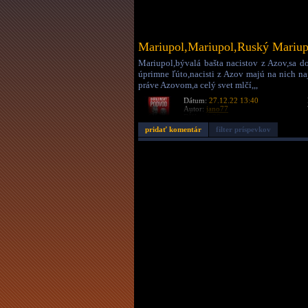
Mariupol,Mariupol,Ruský Mariup
Mariupol,bývalá bašta nacistov z Azov,sa d
úprimne ľúto,nacisti z Azov majú na nich na
práve Azovom,a celý svet mlčí,,,
Dátum:
27.12.22 13:40
Autor:
jano77
Dĺžka:
1:38
pridať komentár
filter príspevkov