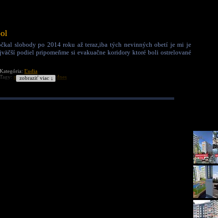
ol
očkal slobody po 2014 roku až teraz,iba tých nevinných obetí je mi je
jväčší podiel pripomeňme si evakuačne koridory ktoré boli ostrelované
Kategória:
Ľudia
Tagy:
mariupol
ukrajina
dnes
zobraziť viac ↓