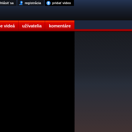
ihlásiť sa
registrácia
pridať video
e videá
užívatelia
komentáre