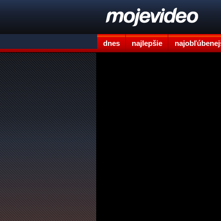
dnes
najlepšie
najobľúbenej