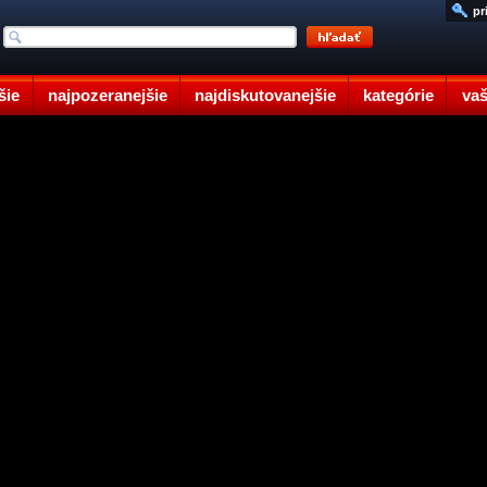
pr
šie
najpozeranejšie
najdiskutovanejšie
kategórie
vaš