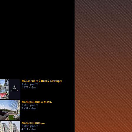
Môj obľúbený Ruský Mariupol
Autor: jano77
1 675 videní
Mariupol dnes a znova.
Autor: jano77
3 451 videní
Mariupol dnes,,,,,
Autor: jano77
4 911 videní