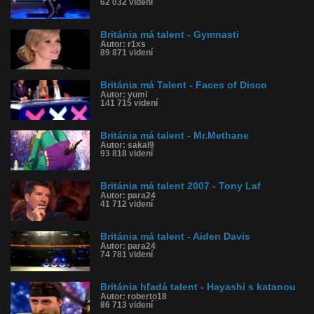
62 032 videní
Británia má talent - Gymnasti
Autor: r1xs
89 871 videní
Británia má Talent - Faces of Disco
Autor: yumi
141 715 videní
Británia má talent - Mr.Methane
Autor: sakal9
93 818 videní
Británia má talent 2007 - Tony Laf
Autor: para24
41 712 videní
Británia má talent - Aiden Davis
Autor: para24
74 781 videní
Británia hľadá talent - Hayashi s katanou
Autor: roberto18
86 713 videní