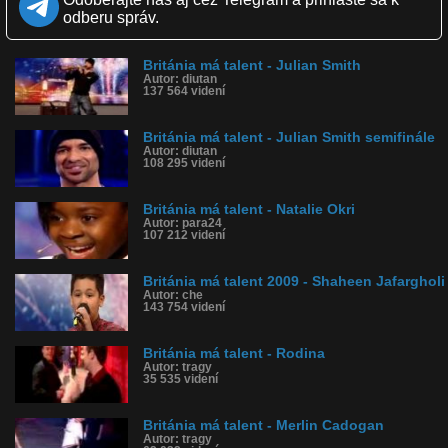
Obľúbené: 49
odberu správ.
Komentárov: 95
Dľžka: 4:54
Kategória: film a tv
Británia má talent - Julian Smith
Tagy: británia, talent, shaun smith, pieseň, spev
Autor: diutan
137 564 videní
História sledovanosti videa:
Británia má talent - Julian Smith semifinále
Autor: diutan
108 295 videní
Británia má talent - Natalie Okri
Autor: para24
107 212 videní
Británia má talent 2009 - Shaheen Jafargholi
Autor: che
143 754 videní
Británia má talent - Rodina
Autor: tragy
35 535 videní
Británia má talent - Merlin Cadogan
Autor: tragy