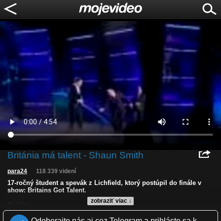
Británia má talent - Shaun Smith
para24
118 339 videní
17-ročný študent a spevák z Lichfield, ktorý postúpil do finále v
show: Britains Got Talent.
zobraziť viac ↓
Kvalita:
Zverejnené: 28.5.2009 11:51
Odoberajte nás aj cez Telegram a prihláste sa k
Páči sa: 81% (100 hlasov)