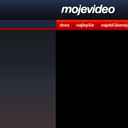
dnes
najlepšie
najobľúbenej