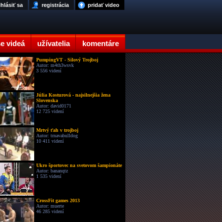
ihlásiť sa
registrácia
pridať video
e videá
užívatelia
komentáre
PumpingVT - Silový Trojboj
Autor: m4th3wsvk
3 556 videní
Júlia Kosturová - najsilnejšia žena
Slovenska
Autor: david0171
12 725 videní
Mrtvý ťah v trojboj
Autor: trnavabulldog
10 411 videní
Ukro športovec na svetovom šampionáte
Autor: bananqtz
1 535 videní
CrossFit games 2013
Autor: muerte
46 285 videní