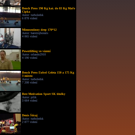
Bench Press 190 Kg kat. do 83 Kg Maťo
Cipka
Autor: turboledsk
6 878 videní
Mimosezónny drep 170*12
Autor: barotrojboraris
4 065 videní
Powerlifting vo väzení
Autor: orlando2910
4 190 videní
Bench Press Ľuboš Geleta 150 a 175 Kg
3 miesto
Autor: turboledsk
7 208 videní
Best Motivation Sport SK titulky
Autor: pilik
3 664 videní
Denis Šticaj
Autor: turboledsk
2 877 videní