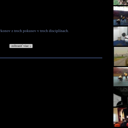
ýkonov z troch pokusov v troch disciplínach.
zobraziť viac ↓
Kategória:
Športy
Tagy:
sila
šport