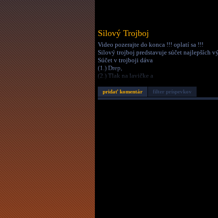
Silový Trojboj
Video pozerajte do konca !!! oplatí sa !!!
Silový trojboj predstavuje súčet najlepších v
Súčet v trojboji dáva
(1.) Drep,
(2.) Tlak na lavičke a
(3.) Mŕtvy ťah.
pridať komentár
filter príspevkov
Dátum:
3.6.09 11:51
Autor:
homerxxx
Dĺžka:
2:17