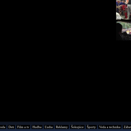
roda
Deti
Film a tv
Hudba
Ľudia
Reklamy
Šokujúce
Športy
Veda a technika
Zába