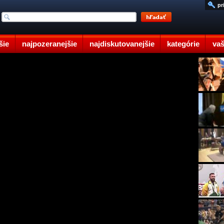
pr
šie
najpozeranejšie
najdiskutovanejšie
kategórie
vaš