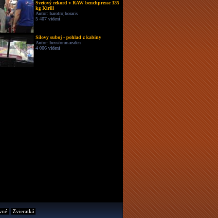
Svetový rekord v RAW benchpresse 335
kg Kirill
Autor: barotrojboraris
5 407 videní
Silovy suboj - pohlad z kabiny
Autor: bosstonmarsden
4 006 videní
vné
Zvieratká