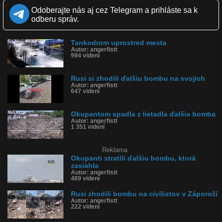
Tlaková vlna odhodila auto na strechu supermarketu.
Ruské ministerstvo obrany komentovalo výbuch v Belgorode:
Odoberajte nás aj cez Telegram a prihláste sa k
"Vo večerných hodinách 20. apríla počas preletu lietadla Su-34
odberu správ.
letectva nad mestom Belgorod, došlo k náhodnému pádu leteckej
munície,"
https://pbs.twimg.com/media/FuL7K3TWAAgu...
Tankodrom uprostred mesta
Autor: angerfistt
994 videní
Kvalita:
Full HD
HD
NQ
LQ
Zverejnené: 21.4.2023 12:34
Rusi si zhodili ďalšiu bombu na svojich
Krajina: Rusko 🇷🇺
Autor: angerfistt
Páči sa: 100% (7 hlasov)
647 videní
Obľúbené: 1
Komentárov: 11
Dľžka: 0:51
Okupantom spadla z lietadla ďalšia bomba
Kategória: šokujúce
Autor: angerfistt
Tagy: ukrajina, rusko, vojna, invazia, okupanti, belgorod, bomba,
1 351 videní
krater, stihacka, su-34, centrum, sidlisko, civilisti
História sledovanosti videa:
Reklama
Okupanti stratili ďalšiu bombu, ktorá
zasiahla
Autor: angerfistt
489 videní
Rusi zhodili bombu na civilistov v Záporoží
Autor: angerfistt
222 videní