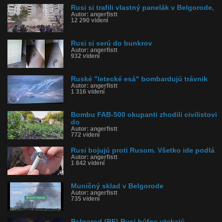
Rusi si trafili vlastný panelák v Belgorode,
Autor: angerfistt
12 290 videní
Rusi si serú do bunkrov
Autor: angerfistt
932 videní
Ruské "letecké esá" bombardujú trávnik
Autor: angerfistt
1 316 videní
Bombu FAB-500 okupanti zhodili civilistovi
do
Autor: angerfistt
772 videní
Rusi bojujú proti Rusom. Všetko ide podlá
Autor: angerfistt
1 842 videní
Muničný sklad v Belgorode
Autor: angerfistt
735 videní
Belgorod (RF) Rusi húfne utekajú