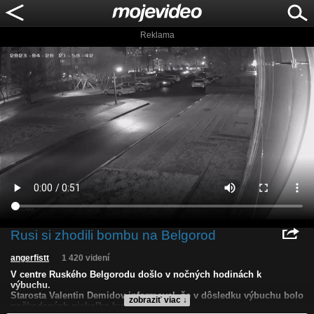
Reklama
Rusi si zhodili bombu na Belgorod
angerfistt
1 420 videní
V centre Ruského Belgorodu došlo v nočných hodinách k
výbuchu.
Starosta Valentin Demidov informoval, že v dôsledku výbuchu bolo
zobraziť viac ↓
poškodených niekoľko bytov.