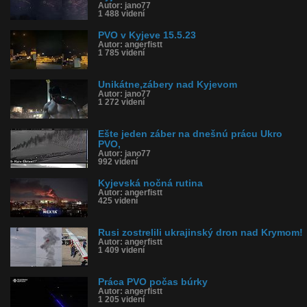
Autor: jano77
1 488 videní
PVO v Kyjeve 15.5.23
Autor: angerfistt
1 785 videní
Unikátne,zábery nad Kyjevom
Autor: jano77
1 272 videní
Ešte jeden záber na dnešnú prácu Ukro
PVO,
Autor: jano77
992 videní
Kyjevská nočná rutina
Autor: angerfistt
425 videní
Rusi zostrelili ukrajinský dron nad Krymom!
Autor: angerfistt
1 409 videní
Práca PVO počas búrky
Autor: angerfistt
1 205 videní