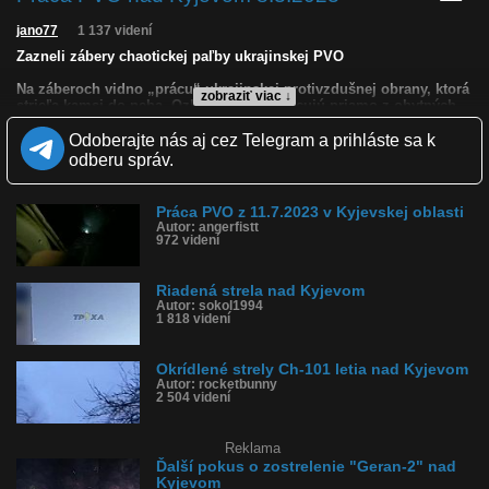
jano77
1 137 videní
Zazneli zábery chaotickej paľby ukrajinskej PVO
Na záberoch vidno „prácu“ ukrajinskej protivzdušnej obrany, ktorá
zobraziť viac ↓
strieľa kamsi do neba. Ozbrojené sily pracujú priamo z obytných
oblastí a zároveň vedú chaotickú paľbu.
Odoberajte nás aj cez Telegram a prihláste sa k
Ukrajinská protivzdušná obrana teda zostreľuje ciele priamo nad
odberu správ.
mestom, pričom sa ani trochu nestará o to, kam presne budú
padať trosky.
Tejto noci bola troskami zasiahnutá výšková budova.
Práca PVO z 11.7.2023 v Kyjevskej oblasti
Autor: angerfistt
Kvalita:
HD
NQ
LQ
972 videní
Zverejnené: 8.5.2023 12:40
Páči sa: 0% (1 hlasov)
Riadená strela nad Kyjevom
Obľúbené: 0
Autor: sokol1994
Komentárov: 0
1 818 videní
Dľžka: 1:01
Kategória: šokujúce
Tagy: kyjev, pvo, ukrajina
Okrídlené strely Ch-101 letia nad Kyjevom
História sledovanosti videa:
Autor: rocketbunny
2 504 videní
Reklama
Ďalší pokus o zostrelenie "Geran-2" nad
Kyjevom