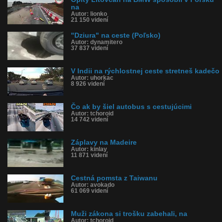
na
Autor: lionko
21 150 videní
"Dziura" na ceste (Poľsko)
Autor: dynamitero
37 837 videní
V Indii na rýchlostnej ceste stretneš kadečo
Autor: uhorkac
8 926 videní
Čo ak by šiel autobus s cestujúcimi
Autor: tchoroid
14 742 videní
Záplavy na Madeire
Autor: kinlay
11 871 videní
Cestná pomsta z Taiwanu
Autor: avokado
61 069 videní
Muži zákona si trošku zabehali, na
Autor: tchoroid