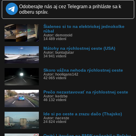
Kvalita:
Full HD
HD
NQ
LQ
Odoberajte nás aj cez Telegram a prihláste sa k
Zverejnené: 7.6.2023 13:18
odberu správ.
Krajina: Portugalsko 🇵🇹
Páči sa: 61% (41 hlasov)
Obľúbené: 6
Šialenec si to na elektrickej jednokolke
Komentárov: 48
rúbal
Dľžka: 3:37
Autor: demonoid
Kategória: športy
14 489 videní
Tagy: cyklista, blázon, rýchlostná cesta, cyklista na diaľnici,
pretekár, funchal, madeira
Mátohy na rýchlostnej ceste (USA)
História sledovanosti videa:
Autor: buntajtatar
34 941 videní
Skoro vážna nehoda rýchlostnej ceste
Autor: hooligans142
42 065 videní
Prečo nezastavovať na rýchlostnej ceste
Autor: kedzbe
46 132 videní
Ide si po ceste a zrazu dačo (Thajsko)
Autor: naceste
24 824 videní
Opitý Litovčan na BMW spôsobil v Poľsku