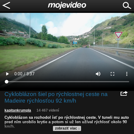
Cykloblázon šiel po rýchlostnej ceste na
Madeire rýchlosťou 92 km/h
kapitankrumpla
14 467 videní
Cykloblázon sa rozhodol ísť po rýchlostnej ceste. V tuneli mu auto
pred ním urobilo krytie a potom si už len užíval rýchlosť okolo 90
km/h.
zobraziť viac ↓