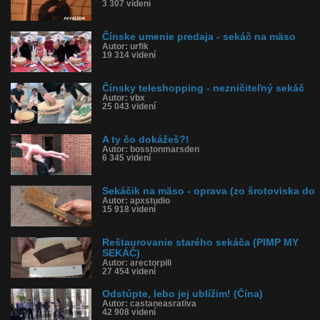
3 307 videní
Čínske umenie predaja - sekáč na mäso
Autor: urfik
19 314 videní
Čínsky teleshopping - nezničiteľný sekáč
Autor: vbx
25 043 videní
A ty čo dokážeš?!
Autor: bosstonmarsden
6 345 videní
Sekáčik na mäso - oprava (zo šrotoviska do
Autor: apxstudio
15 918 videní
Reštaurovanie starého sekáča (PIMP MY
SEKÁČ)
Autor: arectorpili
27 454 videní
Odstúpte, lebo jej ublížim! (Čína)
Autor: castaneasrativa
42 908 videní