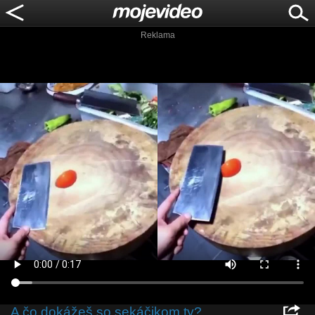
Reklama
A čo dokážeš so sekáčikom ty?