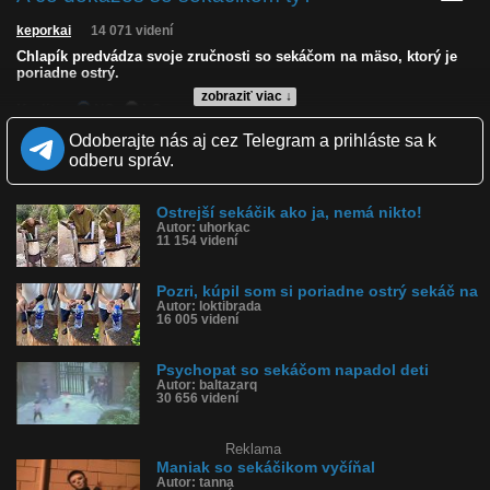
keporkai
14 071 videní
Chlapík predvádza svoje zručnosti so sekáčom na mäso, ktorý je
poriadne ostrý.
zobraziť viac ↓
Kvalita:
NQ
LQ
Zverejnené: 7.8.2023 13:34
Odoberajte nás aj cez Telegram a prihláste sa k
Páči sa: 88% (32 hlasov)
odberu správ.
Obľúbené: 4
Komentárov: 47
Dľžka: 0:17
Ostrejší sekáčik ako ja, nemá nikto!
Kategória: ľudia
Autor: uhorkac
Tagy: sekáč, sekáčik, zručnosť, so sekáčikom, ostrý sekáč
11 154 videní
História sledovanosti videa:
Pozri, kúpil som si poriadne ostrý sekáč na
Autor: loktibrada
16 005 videní
Psychopat so sekáčom napadol deti
Autor: baltazarq
30 656 videní
Reklama
Maniak so sekáčikom vyčíňal
Autor: tanna