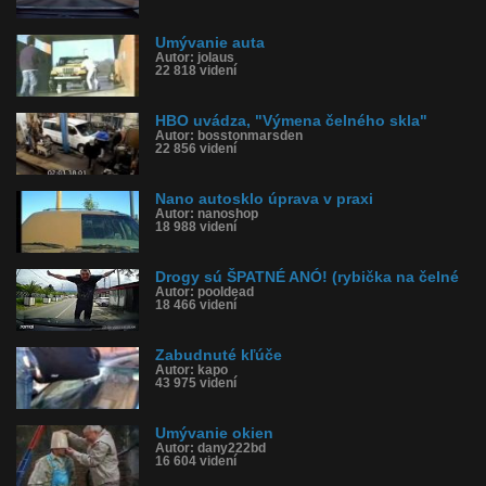
Umývanie auta
Autor: jolaus
22 818 videní
HBO uvádza, "Výmena čelného skla"
Autor: bosstonmarsden
22 856 videní
Nano autosklo úprava v praxi
Autor: nanoshop
18 988 videní
Drogy sú ŠPATNÉ ANÓ! (rybička na čelné
Autor: pooldead
18 466 videní
Zabudnuté kľúče
Autor: kapo
43 975 videní
Umývanie okien
Autor: dany222bd
16 604 videní