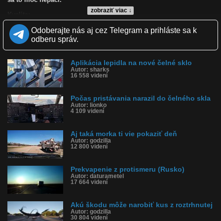
zobraziť viac ↓
Kvalita:
Zverejnené: 14.6.2009 9:08
Odoberajte nás aj cez Telegram a prihláste sa k
Páči sa: 85% (26 hlasov)
Obľúbené: 8
odberu správ.
Komentárov: 20
Dľžka: 1:39
Kategória: 18+
Aplikácia lepidla na nové čelné sklo
Tagy: umývať, myčka, automyčka, čelné sklo, prsia, tričko
Autor: sharks
16 558 videní
História sledovanosti videa:
Počas pristávania narazil do čelného skla
Autor: lionko
4 109 videní
Aj taká morka ti vie pokaziť deň
Autor: godzilla
12 800 videní
Prekvapenie z protismeru (Rusko)
Autor: daturametel
17 664 videní
Akú škodu môže narobiť kus z roztrhnutej
Autor: godzilla
30 804 videní