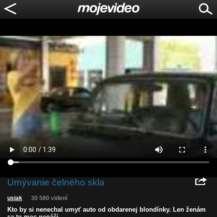
Umývanie čelného skla
usiak
30 580 videní
Kto by si nenechal umyť auto od obdarenej blondínky. Len ženám
sa to moc nepáči.