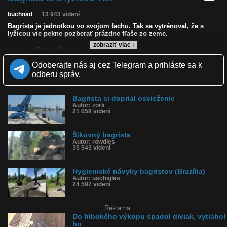
buchnad
13 943 videní
Bagrista je jednotkou vo svojom fachu. Tak sa vytrénoval, že s
lyžicou vie pekne pozberať prázdne fľaše zo zeme.
zobraziť viac ↓
Kvalita:
NQ
LQ
Zverejnené: 9.11.2023 14:48
Odoberajte nás aj cez Telegram a prihláste sa k
Páči sa: 94% (36 hlasov)
odberu správ.
Obľúbené: 3
Komentárov: 8
Dľžka: 0:20
Bagrista si doprial osvieženie
Kategória: ľudia
Autor: zork
Tagy: bagrista, lyžica, dvíha fľaše, bager
21 058 videní
História sledovanosti videa:
Šikovný bagrista
Autor: rowdies
35 543 videní
Hygienické návyky bagristov (Brazília)
Autor: uschiglas
24 597 videní
Reklama
Do hlbokého výkopu spadol diviak, vytiahol
ho