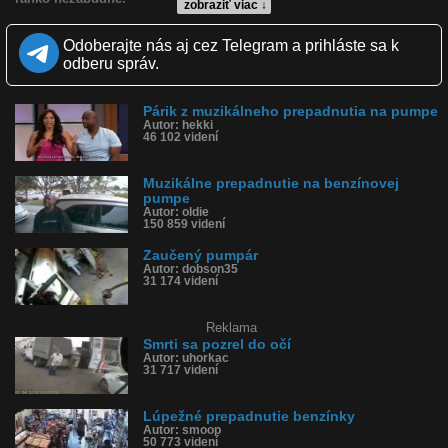
zobraziť viac ↓
Kvalita:
NQ
LQ
Odoberajte nás aj cez Telegram a prihláste sa k
Zverejnené: 10.11.2023 12:18
odberu správ.
Krajina: Južná Afrika 🇿🇦
Páči sa: 93% (28 hlasov)
Obľúbené: 3
Párik z muzikálneho prepadnutia na pumpe
Komentárov: 42
Autor: hekki
Dľžka: 0:29
46 102 videní
Kategória: šokujúce
Tagy: udri poriadne, bitku, zbili chlapa, zbili muža, zmlátili ho,
afričania, palicami, zbili ho, benzínka, černosi, po papuli,
Muzikálne prepadnutie na benzínovej
instantná karma, neser koho neoznáš
pumpe
História sledovanosti videa:
Autor: oldie
150 859 videní
Zaučený pumpár
Autor: dobson35
31 174 videní
Reklama
Smrti sa pozrel do očí
Autor: uhorkac
31 717 videní
Lúpežné prepadnutie benzínky
Autor: smoop
50 773 videní