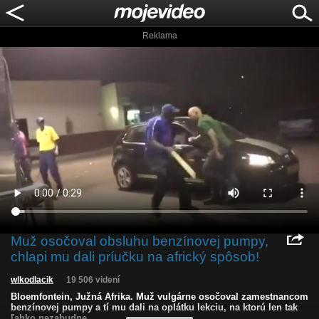
Reklama
Muž osočoval obsluhu benzínovej pumpy,
chlapi mu dali príučku na africký spôsob!
wlkodlacik
19 506 videní
Bloemfontein, Južná Afrika. Muž vulgárne osočoval zamestnancom
benzínovej pumpy a tí mu dali na oplátku lekciu, na ktorú len tak
ľahko nezabudne.