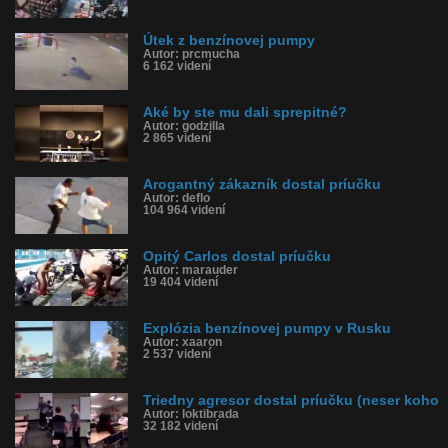
Útek z benzínovej pumpy
Autor: prcmucha
6 162 videní
Aké by ste mu dali sprepitné?
Autor: godzilla
2 865 videní
Arogantný zákazník dostal príučku
Autor: deflo
104 964 videní
Opitý Carlos dostal príučku
Autor: marauder
19 404 videní
Explózia benzínovej pumpy v Rusku
Autor: xaaron
2 537 videní
Triedny agresor dostal príučku (neser koho
Autor: loktibrada
32 182 videní