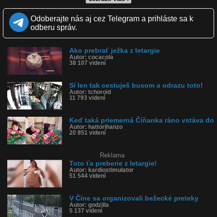
Kvalita:
Full HD
HD
NQ
LQ
Odoberajte nás aj cez Telegram a prihláste sa k
Zverejnené: 22.11.2023 16:22
odberu správ.
Krajina: Spojené štáty, USA 🇺🇸
Páči sa: 96% (28 hlasov)
Obľúbené: 4
Ako prebrať ježka z letargie
Komentárov: 35
Autor: cocacola
Dľžka: 0:18
38 107 videní
Kategória: ľudia
Tagy: vozidlo, havária, nehoda, cesta do práce, šok, šmyk, usa,
oregon
Si len tak cestuješ busom a odrazu toto!
História sledovanosti videa:
Autor: tchoroid
11 793 videní
Keď taká priemerná Číňanka ráno vstáva do
Autor: hattorihanzo
20 851 videní
Reklama
Toto ťa preberie z letargie!
Autor: kardiostimulator
51 544 videní
V Číne sa organizovali bežecké preteky
Autor: godzilla
5 137 videní