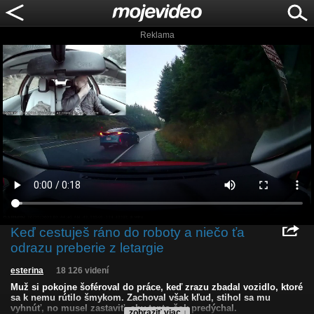
Reklama
Keď cestuješ ráno do roboty a niečo ťa
odrazu preberie z letargie
esterina
18 126 videní
Muž si pokojne šoféroval do práce, keď zrazu zbadal vozidlo, ktoré
sa k nemu rútilo šmykom. Zachoval však kľud, stihol sa mu
vyhnúť, no musel zastaviť, aby tento šok predýchal.
zobraziť viac ↓