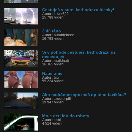
Cestuješ v aute, keď odrazu blesky!
Autor: lezak600
15 788 videní
3:46 ráno
Autor: bumblebeee
16 793 videní
Si v pohode cestuješ, keď odrazu už
necestuješ
Autor: majklnajt
16 365 videní
Natieranie
Autor: trix
55 224 videní
Ako nadránom spoznáš opitého taxikára?
Autor: arectorpili
19 947 videní
Moje deti idú do roboty
Autor: sabi
4 514 videní