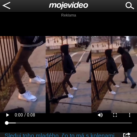
Reklama
Sleduj toho mladého, čo to má s kolenami,