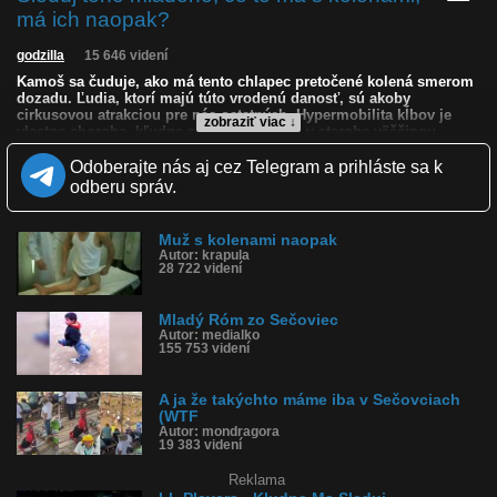
má ich naopak?
godzilla
15 646 videní
Kamoš sa čuduje, ako má tento chlapec pretočené kolená smerom
dozadu. Ľudia, ktorí majú túto vrodenú danosť, sú akoby
cirkusovou atrakciou pre nás ostatných. Hypermobilita kĺbov je
zobraziť viac ↓
vlastne choroba, kľudne si s ňou žijú, ale v starobe väčšinou
končia na invalidnom vozíku, pretože majú vydraté chrupavky.
Odoberajte nás aj cez Telegram a prihláste sa k
Kvalita:
odberu správ.
NQ
LQ
Zverejnené: 27.11.2023 19:54
Páči sa: 36% (14 hlasov)
Obľúbené: 1
Muž s kolenami naopak
Komentárov: 13
Autor: krapula
28 722 videní
Dľžka: 0:08
Kategória: ľudia
Tagy: sečovce, sečoviec, kolená, kĺby, hypermobilné kĺby, chalan
Mladý Róm zo Sečoviec
má hypermobilné kolená
Autor: medialko
História sledovanosti videa:
155 753 videní
A ja že takýchto máme iba v Sečovciach
(WTF
Autor: mondragora
19 383 videní
Reklama