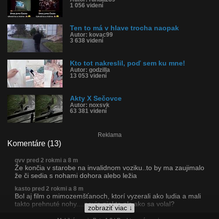
1 056 videní
Ten to má v hlave trocha naopak
Autor: kovac99
3 638 videní
Kto tot nakreslil, poď sem ku mne!
Autor: godzilla
13 053 videní
Akty X Sečovce
Autor: noxsvk
63 381 videní
Reklama
Komentáre (13)
qvv pred 2 rokmi a 8 m
Že končia v starobe na invalidnom voziku..to by ma zaujimalo
že či sedia s nohami dohora alebo ležia
kasto pred 2 rokmi a 8 m
Bol aj film o mimozemšťanoch, ktorí vyzerali ako ludia a mali
takto prehnuté nohy....nevie niekto pls ako sa volal?
zobraziť viac ↓
danpaulok pred 2 rokmi a 8 m