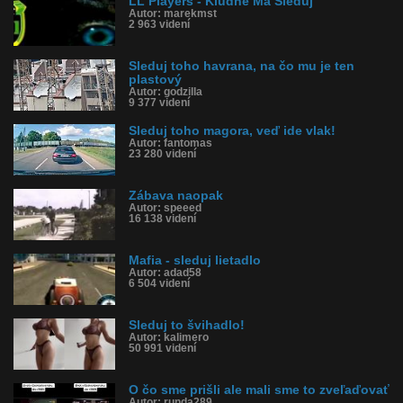
LL Players - Kludne Ma Sleduj
Autor: marekmst
2 963 videní
Sleduj toho havrana, na čo mu je ten
plastový
Autor: godzilla
9 377 videní
Sleduj toho magora, veď ide vlak!
Autor: fantomas
23 280 videní
Zábava naopak
Autor: speeed
16 138 videní
Mafia - sleduj lietadlo
Autor: adad58
6 504 videní
Sleduj to švihadlo!
Autor: kalimero
50 991 videní
O čo sme prišli ale mali sme to zveľaďovať
Autor: runda289