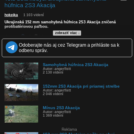
húfnica 2S3 Akacija
hokejka
1 103 videní
Ukrajinská 152 mm samohybná húfnica 2S3 Akacija zničená
protibatériovou paľbou.
zobraziť viac ↓
Kvalita:
NQ
LQ
Zverejnené: 8.12.2023 13:00
Odoberajte nás aj cez Telegram a prihláste sa k
Krajina: Ukrajina 🇺🇦
odberu správ.
Páči sa: 60% (5 hlasov)
Obľúbené: 0
Komentárov: 0
Samohybná húfnica 2S3 Akacija
Dľžka: 0:51
Autor: angerfistt
Kategória: šokujúce
2 130 videní
Tagy: vojna na ukrajine, zničená ukrajinská húfnica, 2s3 akacija,
zničené delo
História sledovanosti videa:
152mm 2S3 Akacija pri priamej strelbe
Autor: angerfistt
2 046 videní
Mínus 2S3 Akacija
Autor: angerfistt
1 369 videní
Reklama