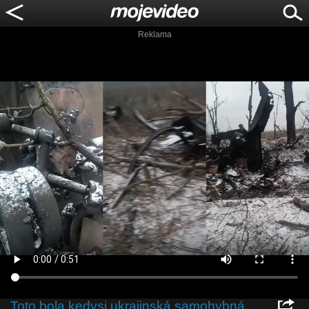
Reklama
Toto bola kedysi ukrajinská samohybná