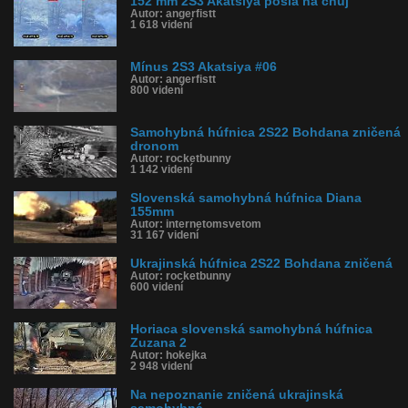
152 mm 2S3 Akatsiya pošla na chuj
Autor: angerfistt
1 618 videní
Mínus 2S3 Akatsiya #06
Autor: angerfistt
800 videní
Samohybná húfnica 2S22 Bohdana zničená
dronom
Autor: rocketbunny
1 142 videní
Slovenská samohybná húfnica Diana
155mm
Autor: internetomsvetom
31 167 videní
Ukrajinská húfnica 2S22 Bohdana zničená
Autor: rocketbunny
600 videní
Horiaca slovenská samohybná húfnica
Zuzana 2
Autor: hokejka
2 948 videní
Na nepoznanie zničená ukrajinská