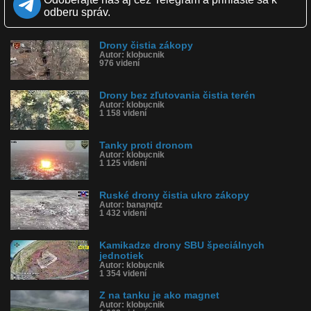
Páči sa: 100% (4 hlasov)
odberu správ.
Obľúbené: 0
Komentárov: 0
Dľžka: 1:49
Drony čistia zákopy
Kategória: 18+
Autor: klobucnik
Tagy: vojna, smrť, putinovi
976 videní
História sledovanosti videa:
Drony bez zľutovania čistia terén
Autor: klobucnik
1 158 videní
Tanky proti dronom
Autor: klobucnik
1 125 videní
Ruské drony čistia ukro zákopy
Autor: bananqtz
1 432 videní
Kamikadze drony SBU špeciálnych
jednotiek
Autor: klobucnik
1 354 videní
Z na tanku je ako magnet
Autor: klobucnik