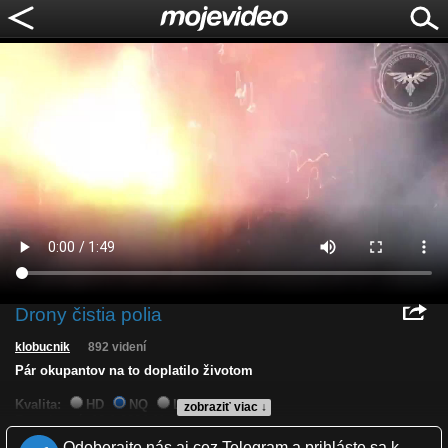
Drony čistia polia
klobucnik
892 videní
Pár okupantov na to doplatilo životom
Kvalita:
HD
NQ
LQ
zobraziť viac ↓
Zverejnené: 12.1.2024 11:29
Krajina: Ukrajina 🇺🇦
Odoberajte nás aj cez Telegram a prihláste sa k