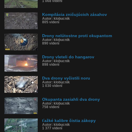
1 068 videní
Kompilácia zničujúcich zásahov
Autor: klobucnik
805 videní
Drony nelútostne proti okupantom
Autor: klobucnik
890 videní
Drony vleteli do hangarov
Autor: klobucnik
898 videní
Dva drony vyčistili noru
Autor: klobucnik
1 030 videní
Okupanta zasiahli dva drony
Autor: klobucnik
758 videní
ťažké kalibre čistia zákopy
Autor: klobucnik
1 377 videní