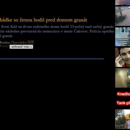
hádke so ženou hodil pred domom granát
 Sveti Križ na dvore rodinného domu hodil 55-ročný muž ručný granát,
bola následne prevezená do nemocnice v meste Čakovec. Polícia opitého
í granát.
Krajina:
Chorvátsko
🇭🇷
Kategória:
Šokujúce
zobraziť viac ↓
Tagy:
hodil granát
vybuchol granát
granátom
hodil manželke granát do domu
explózia
žena
hádka
opitý chorvát