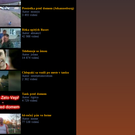
Prestrelka pred domom (Johannesburg)
Autor: monsio
3 493 videní
Bitka opitých Rusov
Autor: almano1
42 988 videní
Telefonuje so ženou
Autor: jolaus
14 874 videní
Chłopaki sa vozili po meste v tanku
Autor: internetomsvetom
2 302 videní
Tank pred domom
Autor: tigrica
4 729 videní
64-ročný pán vo forme
Autor: noone
77 538 videní