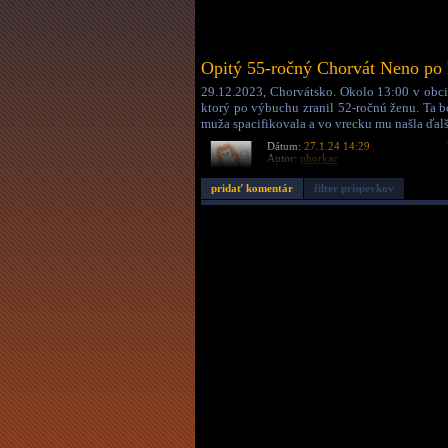
Opitý 55-ročný Chorvát Neno po 
29.12.2023, Chorvátsko. Okolo 13:00 v obci
ktorý po výbuchu zranil 52-ročnú ženu. Ta 
muža spacifikovala a vo vrecku mu našla ďalš
Dátum:
27.1.24 14:29
Autor:
uhorkac
Dĺžka:
1:59
pridať komentár
filter príspevkov