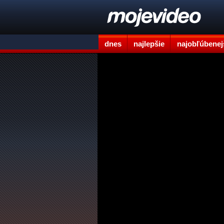
dnes
najlepšie
najobľúbenej