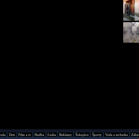
roda
Deti
Film a tv
Hudba
Ľudia
Reklamy
Šokujúce
Športy
Veda a technika
Zába