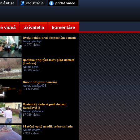
ihlásiť sa
registrácia
pridať video
e videá
užívatelia
komentáre
Dvaja kohúti pred obchodným domom
Autor: janulqa
41 777 videní
Rodinka pripitých losov pred domom
(Švédsko)
Autor: peros
36 308 videní
Bmw drift (pred domom)
Autor: sanchez404
5 499 videní
Hysterický záchvat pred domom
Bartošovej (†
Autor: gh0stsvk
17 029 videní
14 ročný opitý mladik soferoval ladu
Autor: irdosvk
4 305 videní