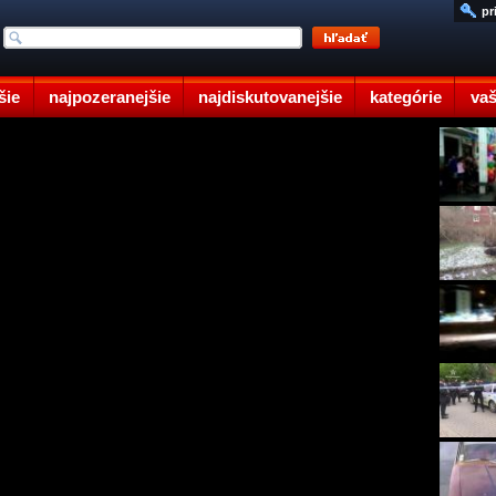
pr
šie
najpozeranejšie
najdiskutovanejšie
kategórie
vaš