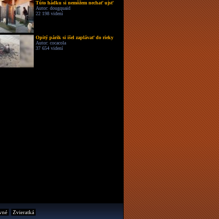
Túto hádku si nemôžem nechať ujsť
Autor: dougquaid
22 198 videní
Opitý párik si išel zaplávať do rieky
Autor: cocacola
37 654 videní
vné
Zvieratká