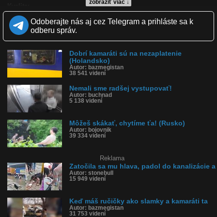
zobraziť viac ↓
Kvalita:
Zverejnené: 24.2.2024 17:10
Odoberajte nás aj cez Telegram a prihláste sa k
Páči sa: 18% (44 hlasov)
Obľúbené: 0
odberu správ.
Komentárov: 13
Dľžka: 0:25
Kategória: auto-moto
Dobrí kamaráti sú na nezaplatenie
Tagy: padol do jamy, padol do priekopy, vystúpil, rovno spadol,
(Holandsko)
kamaráti na nezaplatenie, spadol do priekopy
Autor: bazmegistan
38 541 videní
História sledovanosti videa:
Nemali sme radšej vystupovať!
Autor: buchnad
5 138 videní
Môžeš skákať, chytíme ťa! (Rusko)
Autor: bojovnik
39 334 videní
Reklama
Zatočila sa mu hlava, padol do kanalizácie a
Autor: stonebull
15 949 videní
Keď máš ručičky ako slamky a kamaráti ta
Autor: bazmegistan
31 753 videní