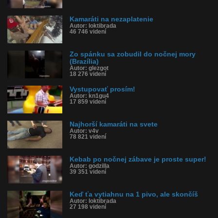
Kamaráti na nezaplatenie
Autor: loktibrada
46 746 videní
Zo spánku sa zobudil do nočnej mory
(Brazília)
Autor: glezgot
18 276 videní
Vystupovať prosím!
Autor: kn1gu4
17 859 videní
Najhorší kamaráti na svete
Autor: v4v
78 821 videní
Kebab po nočnej zábave je proste super!
Autor: godzilla
39 351 videní
Keď ťa vytiahnu na 1 pivo, ale skončíš
Autor: loktibrada
27 198 videní