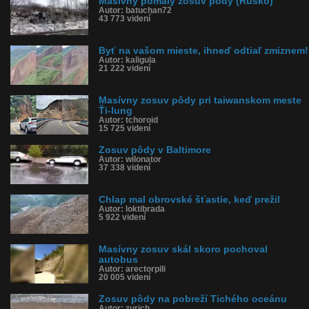
Masívny pomalý zosuv pôdy (Rusko)
Autor: batuchan72
43 773 videní
Byť na vašom mieste, ihneď odtiaľ zmiznem!
Autor: kaligula
21 222 videní
Masívny zosuv pôdy pri taiwanskom meste
Ťi-lung
Autor: tchoroid
15 725 videní
Zosuv pôdy v Baltimore
Autor: wilonator
37 338 videní
Chlap mal obrovské šťastie, keď prežil
Autor: loktibrada
5 922 videní
Masívny zosuv skál skoro pochoval
autobus
Autor: arectorpili
20 005 videní
Zosuv pôdy na pobreží Tichého oceánu
Autor: zurich