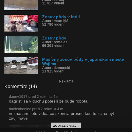
11 417 videní
Zosuv pôdy v Indii
Autor: mato198
52 780 videní
Zosuv pôdy
Autor: romales
66 301 videní
Masívny zosuv pôdy v japonskom meste
Wajima
Autor: demonoid
13 925 videní
Reklama
Komentáre (14)
danny1017 pred 2 rokmi a 4 m
bagristi sa v duchu potešili že bude robota
hocicohocico pred 2 rokmi a 4 m
neznasam tieto videa co skoncia presne ked to zcina byt
zaujimave
zobraziť viac ↓
suppililuliumas pred 2 rokmi a 4 m
Strečno sa tak tiež raz zosype