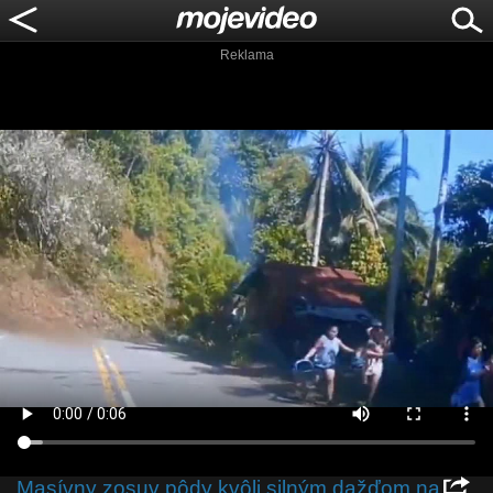
Reklama
Masívny zosuv pôdy kvôli silným dažďom na