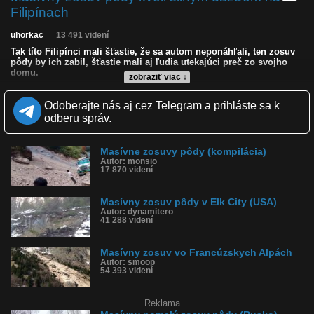
Filipínach
uhorkac
13 491 videní
Tak títo Filipínci mali šťastie, že sa autom neponáhľali, ten zosuv
pôdy by ich zabil, šťastie mali aj ľudia utekajúci preč zo svojho
domu.
zobraziť viac ↓
Kvalita:
NQ
LQ
Odoberajte nás aj cez Telegram a prihláste sa k
Zverejnené: 9.3.2024 17:12
odberu správ.
Krajina: Filipíny 🇵🇭
Páči sa: 93% (15 hlasov)
Obľúbené: 2
Masívne zosuvy pôdy (kompilácia)
Komentárov: 14
Autor: monsio
Dľžka: 0:06
17 870 videní
Kategória: cestovanie
Tagy: zosuv pôdy, filipíny masívny zosuv pôdy
História sledovanosti videa:
Masívny zosuv pôdy v Elk City (USA)
Autor: dynamitero
41 288 videní
Masívny zosuv vo Francúzskych Alpách
Autor: smoop
54 393 videní
Reklama