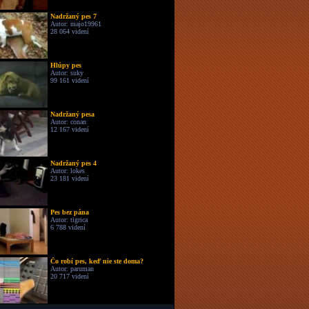
Nadržaný pes 7
Autor: majo19961
28 064 videní
Hlúpy pes
Autor: suky
99 161 videní
Nadržaný pesa
Autor: conan
12 167 videní
Nadržaný pes 4
Autor: lokes
23 181 videní
Pes bez pána
Autor: tigrica
6 788 videní
Čo robí pes, keď nie ste doma?
Autor: paruman
20 717 videní