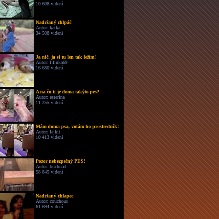
10 608 videní
Nadržaný chlpáč
Autor: katka
34 508 videní
Ja nič, ja si tu len tak ležím!
Autor: lilinka69
16 680 videní
A na čo ti je doma takýto pes?
Autor: esterina
11 255 videní
Mám doma psa, volám ho prostredník!
Autor: lajkit
10 413 videní
Pozor nebezpečný PES!
Autor: buchnad
58 845 videní
Nadržaný chlapec
Autor: couchous
61 694 videní