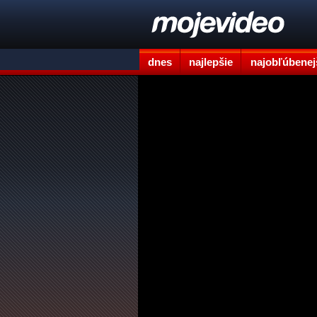
dnes
najlepšie
najobľúbenej