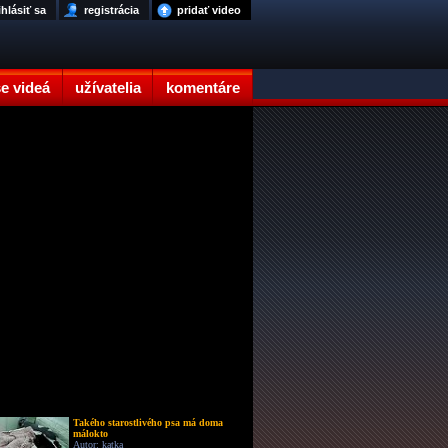
ihlásiť sa
registrácia
pridať video
e videá
užívatelia
komentáre
Takého starostlivého psa má doma
málokto
Autor: katka