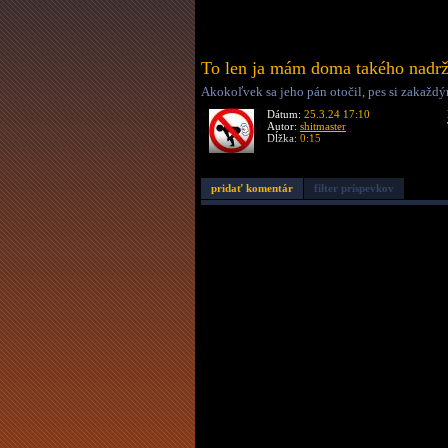
To len ja mám doma takého nadr
Akokoľvek sa jeho pán otočil, pes si zakaždým
Dátum:
25.3.24 17:10
Autor:
shitmaster
Dĺžka:
0:15
pridať komentár
filter príspevkov