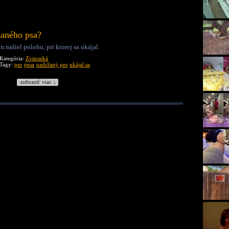
žaného psa?
 našiel polohu, pri ktorej sa ukájal.
Kategória:
Zvieratká
Tagy:
pes
pesa
nadržaný pes
ukájal sa
zobraziť viac ↓