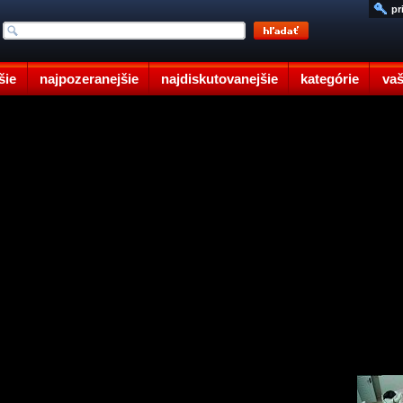
pr
šie
najpozeranejšie
najdiskutovanejšie
kategórie
vaš