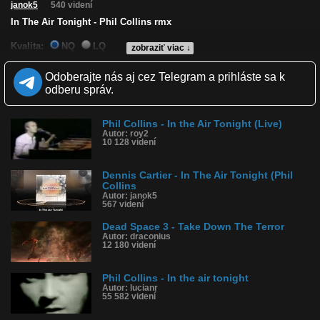
janok5
540 videní
In The Air Tonight - Phil Collins rmx
Kvalita:
NQ
LQ
zobraziť viac ↓
Zverejnené: 6.4.2024 12:36
Páči sa: 0% (0 hlasov)
Odoberajte nás aj cez Telegram a prihláste sa k
Obľúbené: 0
odberu správ.
Komentárov: 0
Dľžka: 3:10
Kategória: hudba
Phil Collins - In the Air Tonight (Live)
Tagy: in the air tonight
Autor: roy2
História sledovanosti videa:
10 128 videní
Dennis Cartier - In The Air Tonight (Phil
Collins
Autor: janok5
567 videní
Dead Space 3 - Take Down The Terror
Autor: draconius
12 180 videní
Phil Collins - In the air tonight
Autor: lucianr
55 582 videní