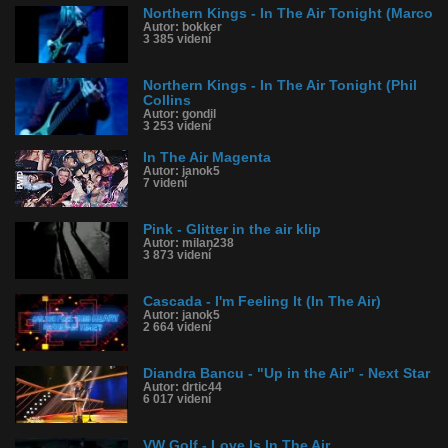
Northern Kings - In The Air Tonight (Marco
Autor: bokker
3 385 videní
Northern Kings - In The Air Tonight (Phil
Collins
Autor: gondil
3 253 videní
In The Air Magenta
Autor: janok5
7 videní
Pink - Glitter in the air klip
Autor: milan238
3 873 videní
Cascada - I'm Feeling It (In The Air)
Autor: janok5
2 664 videní
Diandra Bancu - "Up in the Air" - Next Star
Autor: drtic44
6 017 videní
VW Golf - Love Is In The Air