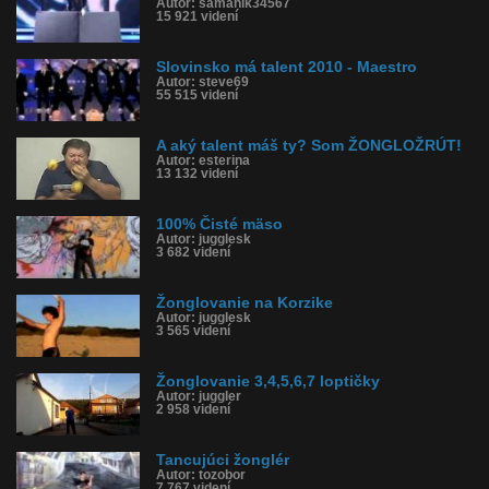
Autor: samanik34567
15 921 videní
Slovinsko má talent 2010 - Maestro
Autor: steve69
55 515 videní
A aký talent máš ty? Som ŽONGLOŽRÚT!
Autor: esterina
13 132 videní
100% Čisté mäso
Autor: jugglesk
3 682 videní
Žonglovanie na Korzike
Autor: jugglesk
3 565 videní
Žonglovanie 3,4,5,6,7 loptičky
Autor: juggler
2 958 videní
Tancujúci žonglér
Autor: tozobor
7 767 videní