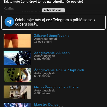
Tak tomuto žonglérovi to ide na jednotku, čo poviete?
Kvalita:
zobraziť viac ↓
Zverejnené: 2.7.2009 11:33
Páči sa: 95% (65 hlasov)
Odoberajte nás aj cez Telegram a prihláste sa k
Obľúbené: 19
Komentárov: 35
odberu správ.
Dľžka: 4:27
Kategória: ľudia
Tagy: žonglér, žonglovanie, talent, súťaž, zábava, loptičky
Zábavné žongľovanie
Autor: seko0408
História sledovanosti videa:
16 006 videní
Žonglovanie v Alpách
Autor: jugglesk
5 407 videní
Žonglovanie 4,5,6 a 7 loptičiek
Autor: jugglesk
6 538 videní
Mižu - Žonglovanie v Prahe
Autor: jugglesk
4 684 videní
Maestro Dance