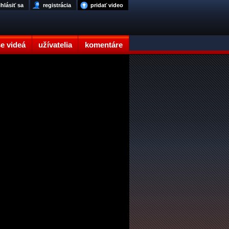
ihlásiť sa
registrácia
pridať video
e videá
užívatelia
komentáre