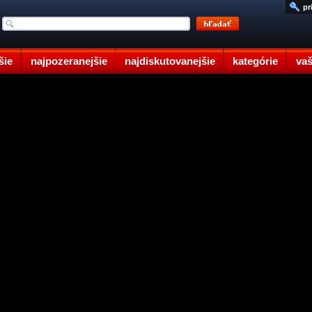
pr
šie
najpozeranejšie
najdiskutovanejšie
kategórie
vaš