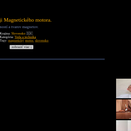
ji Magnetického motora.
stí a tvarov magnetov.
Krajina:
Slovensko
🇸🇰
Kategória:
Veda a technika
Tagy:
magnetický
motor.
slovensko
zobraziť viac ↓