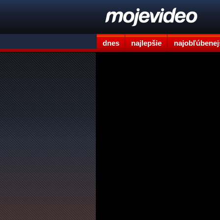
dnes
najlepšie
najobľúbenej