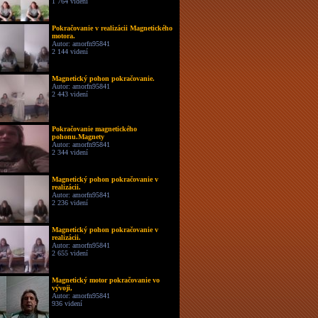
1 764 videní
Pokračovanie v realizácii Magnetického
motora.
Autor: amorfn95841
2 144 videní
Magnetický pohon pokračovanie.
Autor: amorfn95841
2 443 videní
Pokračovanie magnetického
pohonu.Magnety
Autor: amorfn95841
2 344 videní
Magnetický pohon pokračovanie v
realizácii.
Autor: amorfn95841
2 236 videní
Magnetický pohon pokračovanie v
realizácii.
Autor: amorfn95841
2 655 videní
Magnetický motor pokračovanie vo
vývoji,
Autor: amorfn95841
936 videní