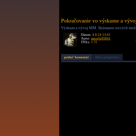
Pokračovanie vo výskume a vývo
Výskum a vývoj MM. Skúmanie nových možno
Dátum:
4.8.24 13:01
Autor:
amorfn95841
Dĺžka:
1:31
pridať komentár
filter príspevkov