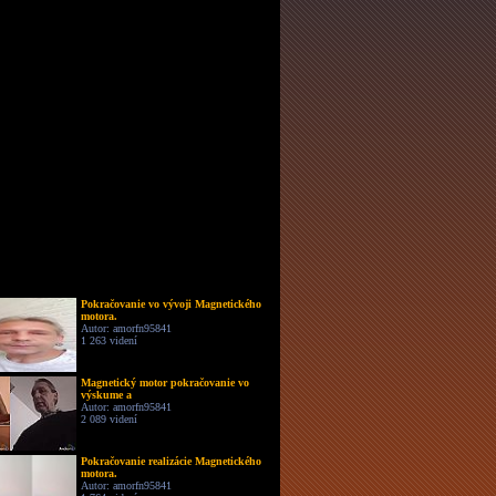
Pokračovanie vo vývoji Magnetického
motora.
Autor: amorfn95841
1 263 videní
Magnetický motor pokračovanie vo
výskume a
Autor: amorfn95841
2 089 videní
Pokračovanie realizácie Magnetického
motora.
Autor: amorfn95841