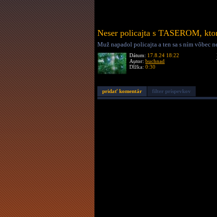
Neser policajta s TASEROM, kto
Muž napadol policajta a ten sa s ním vôbec ne
Dátum:
17.8.24 18:22
Autor:
buchnad
Dĺžka:
0:30
pridať komentár
filter príspevkov