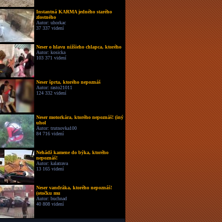
Instantná KARMA jedného starého
zlostného
Autor: uhorkac
37 337 videní
Neser o hlavu nižšieho chlapca, ktorého
Autor: kosicka
103 371 videní
Neser šprta, ktorého nepoznáš
Autor: rasto21011
124 332 videní
Neser motorkára, ktorého nepoznáš! (iný
uhol
Autor: trutnovka100
84 716 videní
Nehádž kamene do býka, ktorého
nepoznáš!
Autor: kalatrava
13 165 videní
Neser vandráka, ktorého nepoznáš!
(otočku mu
Autor: buchnad
40 808 videní