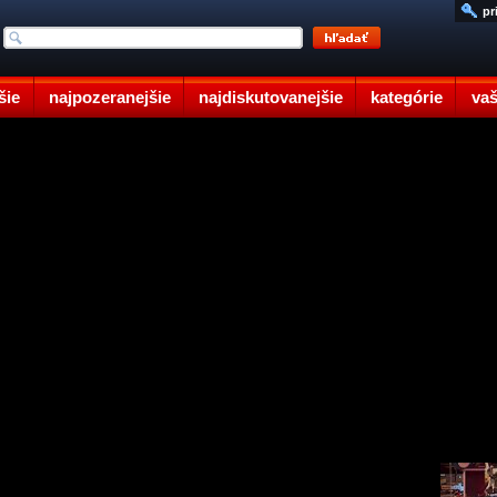
pr
šie
najpozeranejšie
najdiskutovanejšie
kategórie
vaš