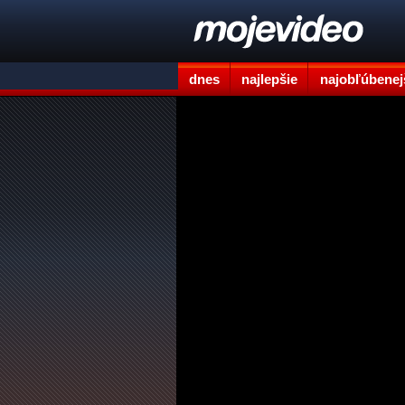
dnes
najlepšie
najobľúbenej