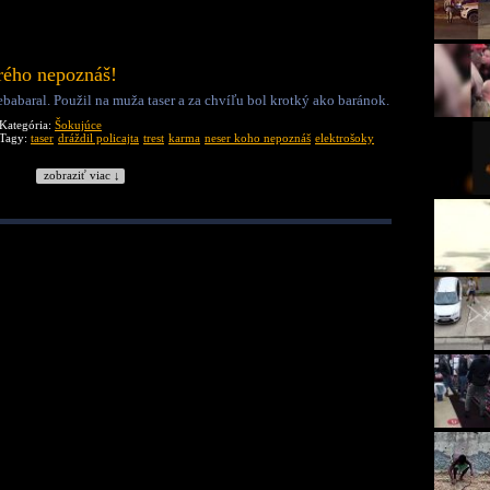
rého nepoznáš!
babaral. Použil na muža taser a za chvíľu bol krotký ako baránok.
Kategória:
Šokujúce
Tagy:
taser
dráždil policajta
trest
karma
neser koho nepoznáš
elektrošoky
zobraziť viac ↓