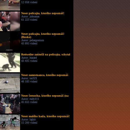
12 058 videní
Neser policajta, ktorého nepoznáš!
Autor: johnatan
61 223 videní
Neser policajta, ktorého nepoznáš!
(Rusko)
Autor: pelargonium
43 893 videní
Rottweiler zaútočil na policajta, schytal
Autor: hazard
43 435 videní
Neser zamestnanca, ktorého nepoznáš
Autor: tnt321
48 183 videní
Neser černocha, ktorého nepoznáš (na
Autor: rudy111
45 655 videní
Neser malého hada, ktorého nepoznáš!
Autor: lajkit
15 200 videní