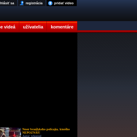
ihlásiť sa
registrácia
pridať video
e videá
užívatelia
komentáre
Neser brazílskeho policajta, ktorého
NEPOZNÁŠ!
Autor: tchoroid