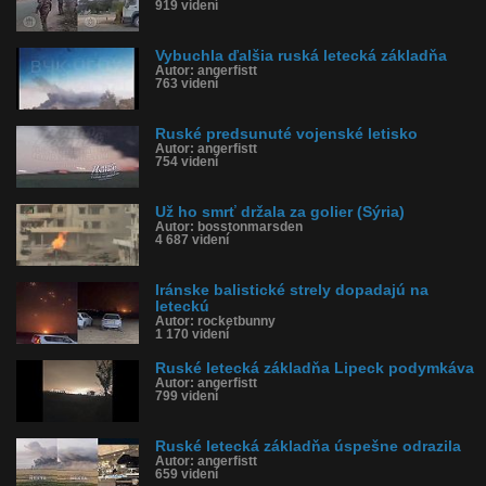
919 videní
Vybuchla ďalšia ruská letecká základňa
Autor: angerfistt
763 videní
Ruské predsunuté vojenské letisko
Autor: angerfistt
754 videní
Už ho smrť držala za golier (Sýria)
Autor: bosstonmarsden
4 687 videní
Iránske balistické strely dopadajú na
leteckú
Autor: rocketbunny
1 170 videní
Ruské letecká základňa Lipeck podymkáva
Autor: angerfistt
799 videní
Ruské letecká základňa úspešne odrazila
Autor: angerfistt
659 videní