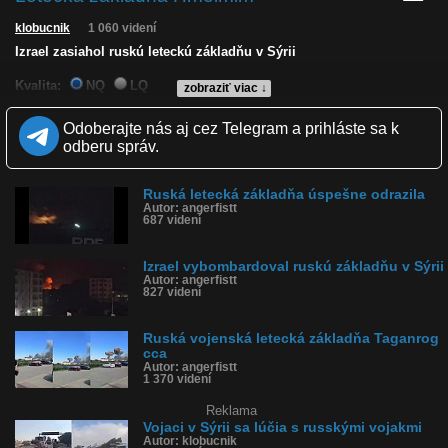
klobucnik
1 060 videní
Izrael zasiahol ruskú leteckú základňu v Sýrii
Kvalita:
NQ
LQ
zobraziť viac ↓
Zverejnené: 3.10.2024 12:33
Krajina: Sýria 🇸🇾
Odoberajte nás aj cez Telegram a prihláste sa k
Páči sa: 67% (9 hlasov)
odberu správ.
Obľúbené: 0
Komentárov: 3
Dľžka: 0:24
Ruská letecká základňa úspešne odrazila
Kategória: šokujúce
Autor: angerfistt
Tagy: vojna, smrť, sýria
687 videní
História sledovanosti videa:
Izrael vybombardoval ruskú základňu v Sýrii
Autor: angerfistt
827 videní
Ruská vojenská letecká základňa Taganrog
cca
Autor: angerfistt
1 370 videní
Reklama
Vojaci v Sýrii sa lúčia s russkými vojakmi
Autor: klobucnik