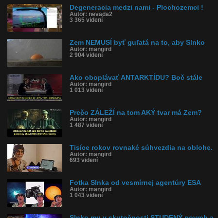
Degeneracia medzi nami - Plochozemci !
Autor: nevada2
3 365 videní
Zem NEMUSÍ byť guľatá na to, aby Slnko
Autor: mangird
2 904 videní
Ako oboplávať ANTARKTÍDU? Boč stále
Autor: mangird
1 013 videní
Prečo ZÁLEŽÍ na tom AKÝ tvar má Zem?
Autor: mangird
1 487 videní
Tisíce rokov rovnaké súhvezdia na oblohe.
Autor: mangird
693 videní
Fotka Slnka od vesmírnej agentúry ESA
Autor: mangird
1 043 videní
Slnko mu v skutočnosti STUDENÝ povrch a