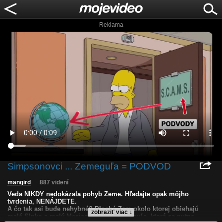
Reklama
Simpsonovci ... Zemeguľa = PODVOD
mangird
887 videní
Veda NIKDY nedokázala pohyb Zeme. Hľadajte opak môjho
tvrdenia, NENÁJDETE.
A čo tak asi bude nehybné? Plochá Zem okolo ktorej obiehajú
zobraziť viac ↓
malé Slnko a malý Mesiac, ALEBO Zemeguľa, ktorá sa nutne