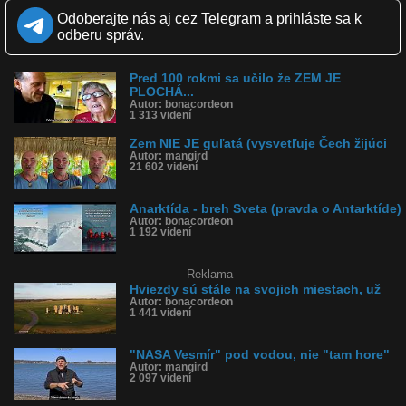
potrebuje točiť okolo svojej osi a okolo Slnka aby sa striedali deň,
noc a ročné obdobia?
Odoberajte nás aj cez Telegram a prihláste sa k
Začnite premýšľať...
odberu správ.
Kvalita:
HD
NQ
LQ
Zverejnené: 11.10.2024 12:33
Pred 100 rokmi sa učilo že ZEM JE
Krajina: Spojené štáty, USA 🇺🇸
PLOCHÁ...
Páči sa: 0% (4 hlasov)
Autor: bonacordeon
1 313 videní
Obľúbené: 0
Komentárov: 6
Zem NIE JE guľatá (vysvetľuje Čech žijúci
Dľžka: 0:09
Autor: mangird
Kategória: šokujúce
21 602 videní
Tagy: simpsons, simpsonovci, plochá zem, flat earth, placatá zem,
pravda, matrix, spojené štáty, usa
História sledovanosti videa:
Anarktída - breh Sveta (pravda o Antarktíde)
Autor: bonacordeon
1 192 videní
Reklama
Hviezdy sú stále na svojich miestach, už
Autor: bonacordeon
1 441 videní
"NASA Vesmír" pod vodou, nie "tam hore"
Autor: mangird
2 097 videní