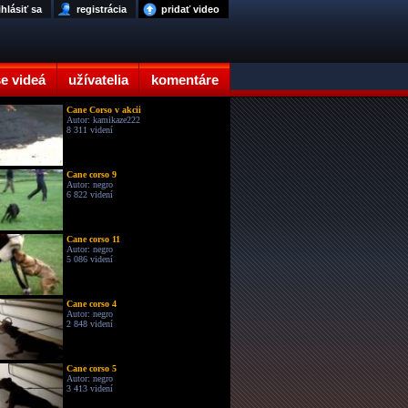
ihlásiť sa
registrácia
pridať video
e videá
užívatelia
komentáre
Cane Corso v akcii
Autor: kamikaze222
8 311 videní
Cane corso 9
Autor: negro
6 822 videní
Cane corso 11
Autor: negro
5 086 videní
Cane corso 4
Autor: negro
2 848 videní
Cane corso 5
Autor: negro
3 413 videní