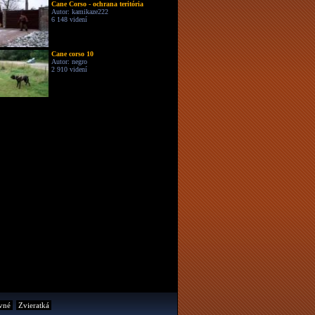
Cane Corso - ochrana teritória
Autor: kamikaze222
6 148 videní
Cane corso 10
Autor: negro
2 910 videní
vné
Zvieratká