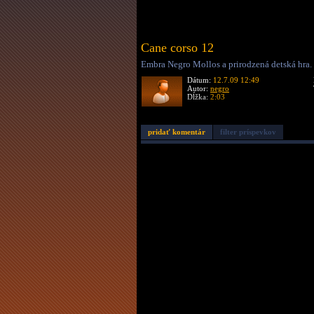
Cane corso 12
Embra Negro Mollos a prirodzená detská hra.
Dátum:
12.7.09 12:49
Autor:
negro
Dĺžka:
2:03
pridať komentár
filter príspevkov