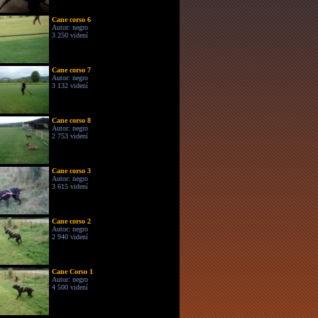
Cane corso 6
Autor: negro
3 250 videní
Cane corso 7
Autor: negro
3 132 videní
Cane corso 8
Autor: negro
2 753 videní
Cane corso 3
Autor: negro
3 615 videní
Cane corso 2
Autor: negro
2 940 videní
Cane Corso 1
Autor: negro
4 500 videní