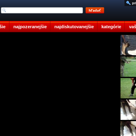
pr
šie
najpozeranejšie
najdiskutovanejšie
kategórie
vaš