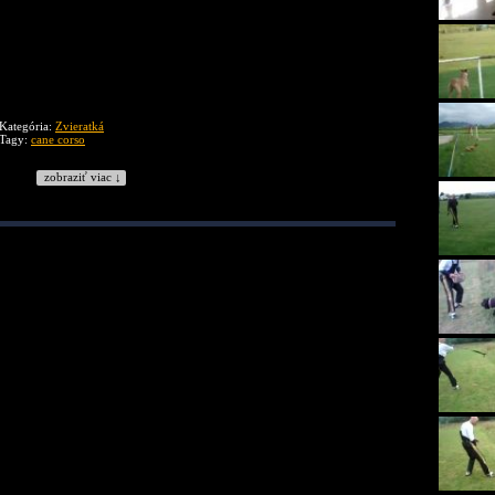
Kategória:
Zvieratká
Tagy:
cane corso
zobraziť viac ↓