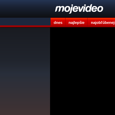
dnes
najlepšie
najobľúbenej