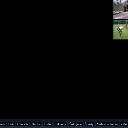
roda
Deti
Film a tv
Hudba
Ľudia
Reklamy
Šokujúce
Športy
Veda a technika
Zába