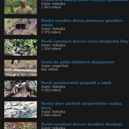
Autor: hokejka
1 403 videní
Ruský operátor dronu pomocou granátov
zabíja
Autor: hokejka
3 376 videní
Ruskí operátori dronov ničia ukrajinské člny
Autor: hokejka
1 104 videní
Cesta do pekla dlaždená okupantami
Autor: angerfistt
601 videní
Ruskí prieskumníci prepadli a zabili
Autor: hokejka
4 193 videní
Ruský dron zachytil ukrajinského vojaka,
ktorý
Autor: hokejka
1 446 videní
Ruskí operátori dronov brutálne likvidujú
Autor: hokejka