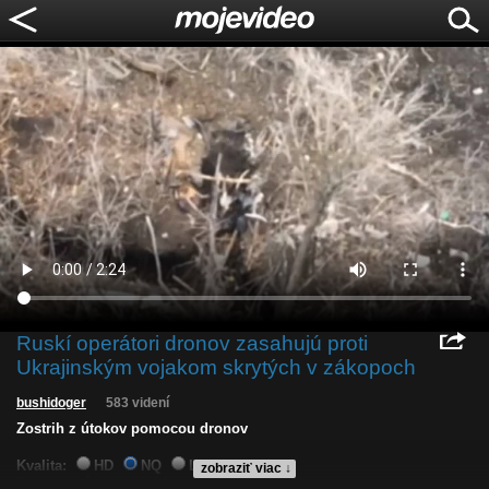
Ruskí operátori dronov zasahujú proti
Ukrajinským vojakom skrytých v zákopoch
bushidoger
583 videní
Zostrih z útokov pomocou dronov
Kvalita:
HD
NQ
LQ
zobraziť viac ↓
Zverejnené: 26.11.2024 12:52