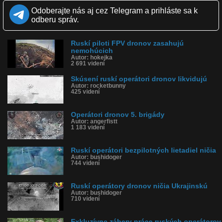
Krajina: Ukrajina 🇺🇦
Odoberajte nás aj cez Telegram a prihláste sa k
Páči sa: 60% (5 hlasov)
odberu správ.
Obľúbené: 0
Komentárov: 0
Dľžka: 2:24
Ruskí piloti FPV dronov zasahujú
Kategória: šokujúce
nemohúcich
Tagy: dron, útok, vojna, ukrajina
Autor: hokejka
História sledovanosti videa:
2 691 videní
Skúsení ruskí operátori dronov likvidujú
Autor: rocketbunny
425 videní
Operátori dronov 5. brigády
Autor: angerfistt
1 183 videní
Ruskí operátori bezpilotných lietadiel ničia
Autor: bushidoger
744 videní
Ruskí operátory dronov ničia Ukrajinskú
Autor: bushidoger
710 videní
Exkluzívne zábery práce ruských operátorov